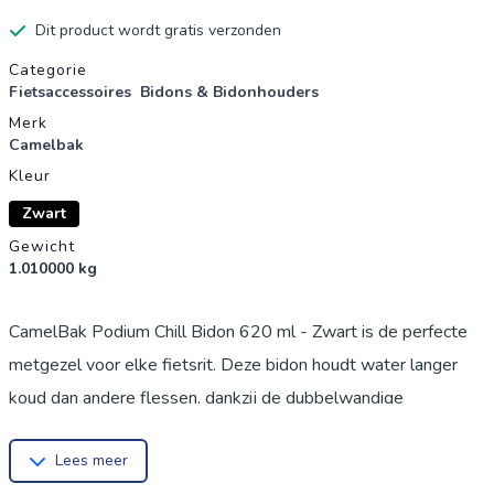
Dit product wordt gratis verzonden
Productgegevens
Categorie
Fietsaccessoires
Bidons & Bidonhouders
Merk
Camelbak
Kleur
Zwart
Gewicht
1.010000 kg
CamelBak Podium Chill Bidon 620 ml - Zwart is de perfecte
metgezel voor elke fietsrit. Deze bidon houdt water langer
koud dan andere flessen, dankzij de dubbelwandige
constructie. Het zelfsluitende deksel zorgt voor maximale
Lees meer
doorstroming zonder te morsen, terwijl de Jet Valve van