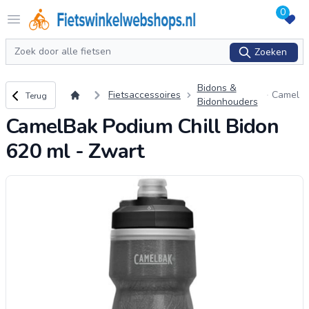
0
Logo Fietswinkelwebshops.nl
Open menu
Zoeken
Zoeken
Bidons &
Terug naar overzicht
Fietsaccessoires
Camel
Terug
Bidonhouders
Bak Po
CamelBak Podium Chill Bidon
dium C
hill Bid
620 ml - Zwart
on 620
ml - Z
wart