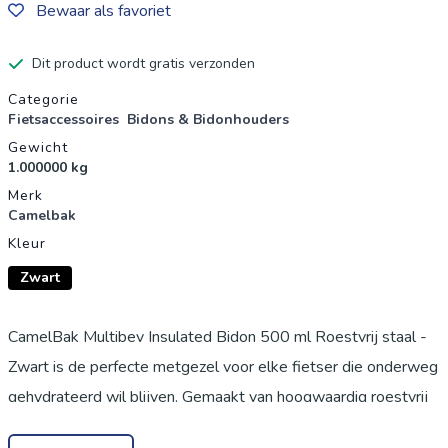
Bewaar als favoriet
Dit product wordt gratis verzonden
Productgegevens
Categorie
Fietsaccessoires
Bidons & Bidonhouders
Gewicht
1.000000 kg
Merk
Camelbak
Kleur
Zwart
CamelBak Multibev Insulated Bidon 500 ml Roestvrij staal -
Zwart is de perfecte metgezel voor elke fietser die onderweg
gehydrateerd wil blijven. Gemaakt van hoogwaardig roestvrij
staal, met een vacuüm geïsoleerde fles en beker, houdt deze