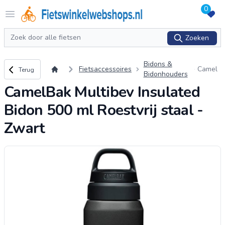
0
Logo Fietswinkelwebshops.nl
Open menu
Zoeken
Zoeken
Bidons &
Terug naar overzicht
Fietsaccessoires
Camel
Terug
Bidonhouders
Bak Mu
CamelBak Multibev Insulated
ltibev I
nsulat
Bidon 500 ml Roestvrij staal -
ed Bid
on 500
Zwart
ml Roe
stvrij st
aal - Z
wart