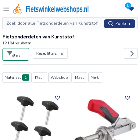
0
Logo Fietswinkelwebshops.nl
Open menu
Zoeken
Zoeken
Fietsonderdelen van Kunststof
12.184
resultaten
Reset filters
Filters
Producten
Materiaal
1
Kleur
Webshop
Maat
Merk