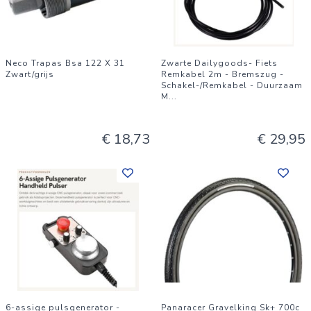
Neco Trapas Bsa 122 X 31
Zwarte Dailygoods- Fiets
Zwart/grijs
Remkabel 2m - Bremszug -
Schakel-/Remkabel - Duurzaam
M
...
€ 18,73
€ 29,95
6-assige pulsgenerator -
Panaracer Gravelking Sk+ 700c