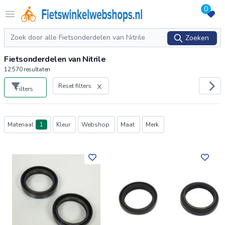
0
Logo Fietswinkelwebshops.nl
Open menu
Zoeken
Zoeken
Fietsonderdelen van Nitrile
12.570
resultaten
Reset filters
Filters
Producten
Materiaal
1
Kleur
Webshop
Maat
Merk