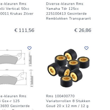
se-kleuren Rms
Diverse-kleuren Rms
lli Vertical 50cc
Yamaha Tdr 125cc
0011 Krukas Zilver
225100413 Gesinterde
Remblokken Transparant
€ 111,56
€ 26,86
se-kleuren Rms
Rms 100400770
i Gsx-r 125
Variatorrollen 8 Stukken
3693 Gesinterde
Goud 20 x 12 mm / 12 g