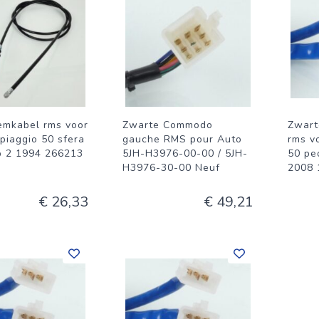
emkabel rms voor
Zwarte Commodo
Zwart
piaggio 50 sfera
gauche RMS pour Auto
rms v
 2 1994 266213
5JH-H3976-00-00 / 5JH-
50 pe
H3976-30-00 Neuf
2008 
€ 26,33
€ 49,21