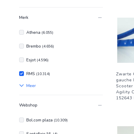
Merk
Athena
(6.055)
Brembo
(4.656)
Esjot
(4.596)
RMS
Zwarte
(10.314)
gauche 
Meer
Scooter
Agility 
152643 
Webshop
Bol.com plaza
(10.309)
Santafixie NL