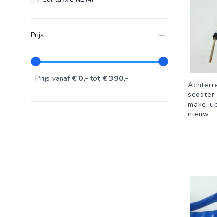
(4)
Prijs
Prijs vanaf
€ 0,-
tot
€ 390,-
Achterr
scooter 
make-up
nieuw