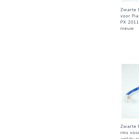
Zwarte 
voor Pi
PX 2011
nieuw
Zwarte 
rms voo
agility 