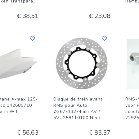
ken Transpara
...
Rembl
€ 38,51
€ 23,08
maha X-max 125-
Disque de frein avant
RMS-r
0cc 142680710
RMS pour Auto
voor 
erm Wit
Ø267x132x4mm AV /
scoot
5VU2581T0100 Neuf
22925
€ 56,63
€ 83,37