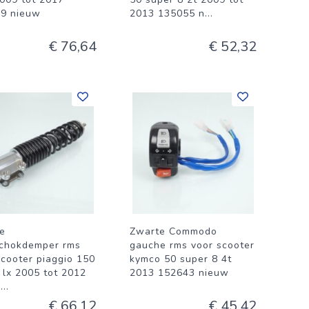
9 nieuw
2013 135055 n
...
€ 76,64
€ 52,32
e
Zwarte Commodo
chokdemper rms
gauche rms voor scooter
scooter piaggio 150
kymco 50 super 8 4t
 lx 2005 tot 2012
2013 152643 nieuw
5
...
€ 66,12
€ 45,42