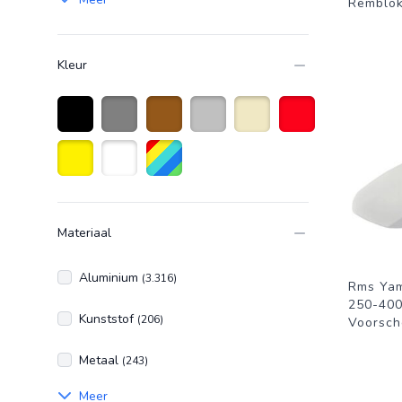
Remblok
Kleur
Zwart
Grijs
Bruin
Zilver
Beige
Rood
Geel
Wit
Diverse kleuren
Materiaal
Aluminium
(3.316)
Rms Ya
250-40
Kunststof
(206)
Voorsch
Metaal
(243)
Meer