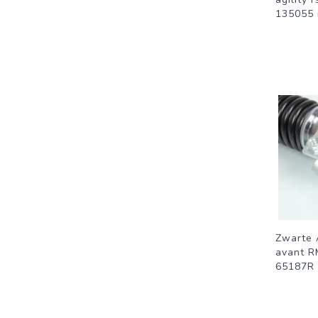
135055
Zwarte 
avant R
65187R