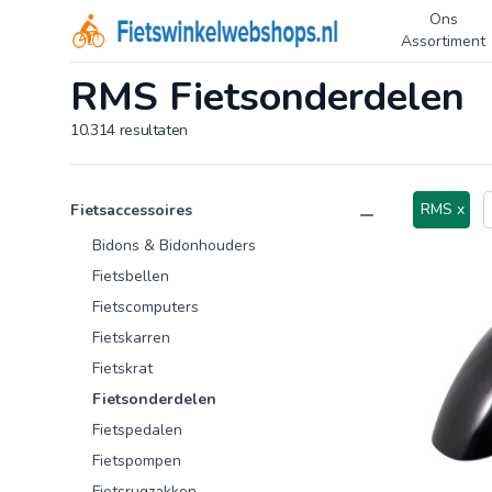
Ons
Logo Fietswinkelwebshops.nl
Assortiment
RMS Fietsonderdelen
10.314
resultaten
Product categorieën
Producten
RMS x
Fietsaccessoires
Bidons & Bidonhouders
Fietsbellen
Fietscomputers
Fietskarren
Fietskrat
Fietsonderdelen
Fietspedalen
Fietspompen
Fietsrugzakken