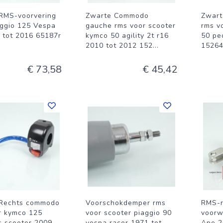
RMS-voorvering
Zwarte Commodo
Zwart
aggio 125 Vespa
gauche rms voor scooter
rms v
 tot 2016 65187r
kymco 50 agility 2t r16
50 pe
2010 tot 2012 152
...
15264
€ 73,58
€ 45,42
Rechts commodo
Voorschokdemper rms
RMS-r
r kymco 125
voor scooter piaggio 90
voorw
rs scooter 2009
vespa racer 1971 tot
Ape 2