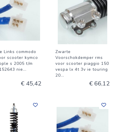
e Links commodo
Zwarte
oor scooter kymco
Voorschokdemper rms
ople s 2005 t/m
voor scooter piaggio 150
152643 nie
...
vespa lx 4t 3v ie touring
20
...
€ 45,42
€ 66,12