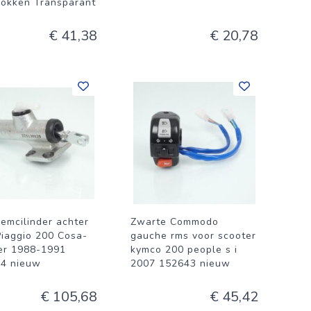
okken Transparant
€ 41,38
€ 20,78
emcilinder achter
Zwarte Commodo
Piaggio 200 Cosa-
gauche rms voor scooter
er 1988-1991
kymco 200 people s i
4 nieuw
2007 152643 nieuw
€ 105,68
€ 45,42