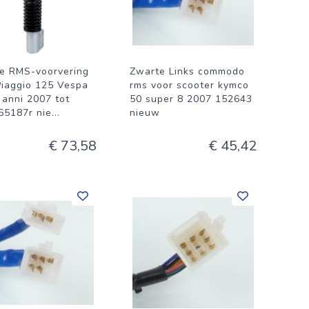
e RMS-voorvering
Zwarte Links commodo
Piaggio 125 Vespa
rms voor scooter kymco
 anni 2007 tot
50 super 8 2007 152643
65187r nie
...
nieuw
€ 73,58
€ 45,42