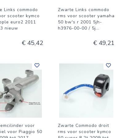
e Links commodo
Zwarte Links commodo
oor scooter kymco
rms voor scooter yamaha
ople euro2 2011
50 bw's r 2001 5jh-
3 nieuw
h3976-00-00 / 5j
...
€ 45,42
€ 49,21
emcilinder voor
Zwarte Commodo droit
iel voor Piaggio 50
rms voor scooter kymco
009 tot 2017
50 super 8 2t 2009 tot