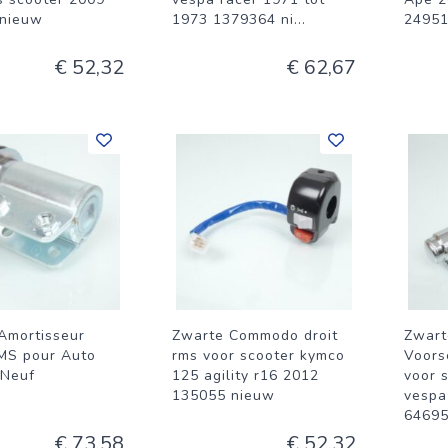
 nieuw
1973 1379364 ni
...
24951
€ 52,32
€ 62,67
Amortisseur
Zwarte Commodo droit
Zwart
MS pour Auto
rms voor scooter kymco
Voors
 Neuf
125 agility r16 2012
voor 
135055 nieuw
vespa
6469
€ 73,58
€ 52,32