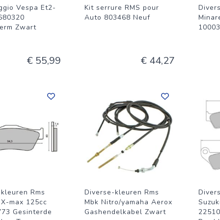
ggio Vespa Et2-
Kit serrure RMS pour
Diver
680320
Auto 803468 Neuf
Minare
erm Zwart
10003
€ 55,99
€ 44,27
-kleuren Rms
Diverse-kleuren Rms
Diver
 X-max 125cc
Mbk Nitro/yamaha Aerox
Suzuk
73 Gesinterde
Gashendelkabel Zwart
22510