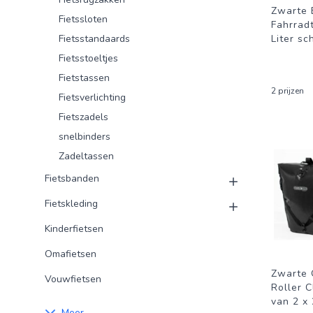
Zwarte 
Fietssloten
Fahrrad
Fietsstandaards
Liter s
Fietsstoeltjes
Fietstassen
2 prijzen
Fietsverlichting
Fietszadels
snelbinders
Zadeltassen
Fietsbanden
Fietskleding
Kinderfietsen
Omafietsen
Zwarte 
Vouwfietsen
Roller C
van 2 x 
Meer