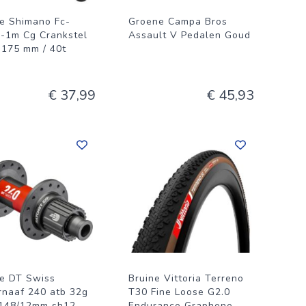
e Shimano Fc-
Groene Campa Bros
-1m Cg Crankstel
Assault V Pedalen Goud
r 175 mm / 40t
€ 37,99
€ 45,93
e DT Swiss
Bruine Vittoria Terreno
rnaaf 240 atb 32g
T30 Fine Loose G2.0
 148/12mm sh12
Endurance Graphene