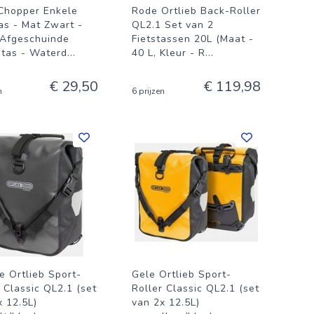
Chopper Enkele
Rode Ortlieb Back-Roller
tas - Mat Zwart -
QL2.1 Set van 2
 Afgeschuinde
Fietstassen 20L (Maat -
 tas - Waterd
...
40 L, Kleur - R
...
€ 29,50
€ 119,98
n
6 prijzen
e Ortlieb Sport-
Gele Ortlieb Sport-
 Classic QL2.1 (set
Roller Classic QL2.1 (set
x 12.5L)
van 2x 12.5L)