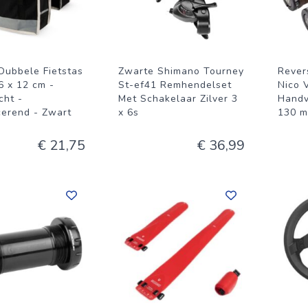
Dubbele Fietstas
Zwarte Shimano Tourney
Rever
6 x 12 cm -
St-ef41 Remhendelset
Nico 
cht -
Met Schakelaar Zilver 3
Handv
cerend - Zwart
x 6s
130 
€ 21,75
€ 36,99