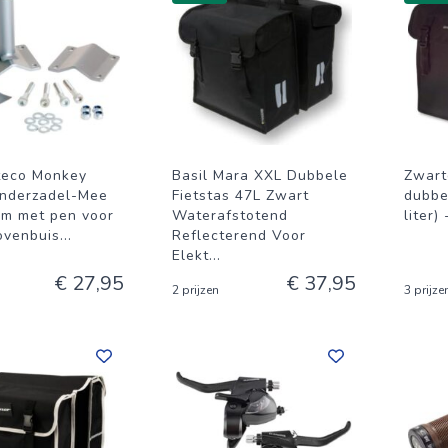
Steco Monkey
Basil Mara XXL Dubbele
Zwart
inderzadel-Mee
Fietstas 47L Zwart
dubbe
em met pen voor
Waterafstotend
liter)
ovenbuis
...
Reflecterend Voor
Elekt
...
€ 27,95
€ 37,95
2 prijzen
3 prijze