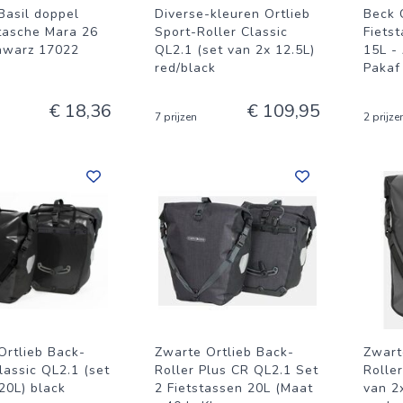
Basil doppel
Diverse-kleuren Ortlieb
Beck 
tasche Mara 26
Sport-Roller Classic
Fiets
chwarz 17022
QL2.1 (set van 2x 12.5L)
15L -
red/black
Pakaf
€ 18,36
€ 109,95
7 prijzen
2 prijze
Ortlieb Back-
Zwarte Ortlieb Back-
Zwart
lassic QL2.1 (set
Roller Plus CR QL2.1 Set
Roller
20L) black
2 Fietstassen 20L (Maat
van 2