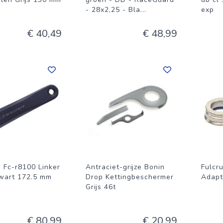
- 28x2,25 - Bla
...
exp
€ 40,49
€ 48,99
 Fc-r8100 Linker
Antraciet-grijze Bonin
Fulcr
wart 172.5 mm
Drop Kettingbeschermer
Adapt
Grijs 46t
€ 80,99
€ 20,99