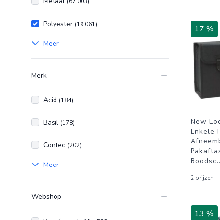
Metaal
(67.003)
Polyester
(19.061)
17 %
Meer
Merk
Acid
(184)
New Loo
Basil
(178)
Enkele F
Afneemb
Contec
(202)
Pakafta
Boodsc
.
Meer
2 prijzen
Webshop
13 %