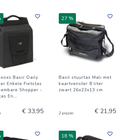
%
27 %
ooxs Basic Daily
Basil stuurtas Mali met
er Enkele Fietstas
kaartvenster 8 liter
eembare Shopper -
zwart 26x23x13 cm
tas En
...
€ 33,95
€ 21,95
n
2 prijzen
%
18 %