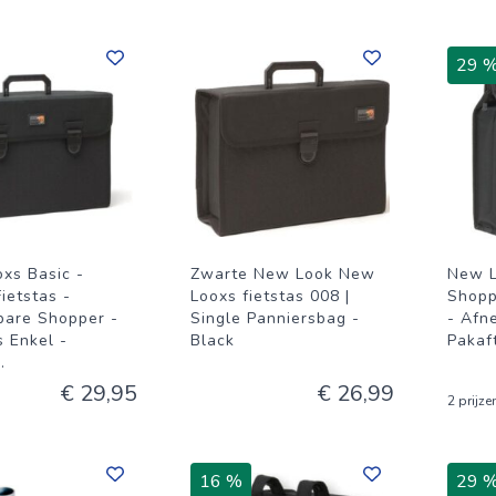
29 
xs Basic -
Zwarte New Look New
New L
ietstas -
Looxs fietstas 008 |
Shopp
are Shopper -
Single Panniersbag -
- Afn
s Enkel -
Black
Pakaf
..
€ 29,95
€ 26,99
2 prijze
16 %
29 