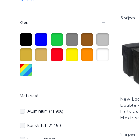
6 prijzen
Kleur
Zwart
Blauw
Groen
Grijs
Bruin
Zilver
Goud
Goudkleurig
Rood
Geel
Oranje
Wit
Diverse kleuren
Materiaal
New Loo
Double 
Aluminium
Fietstas
(41.906)
Elektris
Kunststof
(21.150)
2 prijzen