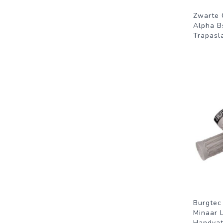
Zwarte 
Alpha B
Trapasla
Burgtec
Minaar 
Handvat