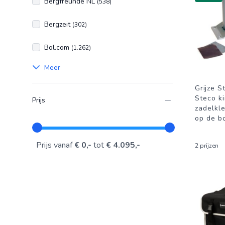
Bergfreunde NL
(538)
Bergzeit
(302)
Bol.com
(1.262)
Meer
Grijze 
Steco k
Prijs
zadelkl
op de b
Prijs vanaf
€ 0,-
tot
€ 4.095,-
2 prijzen