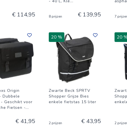
- 40 L, Kle
...
aspha
€ 114,95
€ 139,95
8 prijzen
7 prijze
20 %
20 
xs Origin
Zwarte Beck SPRTV
Zwart
- Dubbele
Shopper Grijze Bies
Shopp
 - Geschikt voor
enkele fietstas 15 liter
enkele
che Fietsen -
...
€ 41,95
€ 43,95
2 prijzen
2 prijze