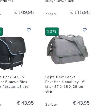
lt/black
sunyellow/black
€ 109,95
€ 115,95
n
7 prijzen
%
20 %
e Beck SPRTV
Grijze New Looxs
er Blauwe Bies
Pakaftas Mondi Joy 16
 fietstas 15 liter
Liter 37 X 18 X 28 cm
Grijs
€ 43,95
€ 43,95
n
2 prijzen