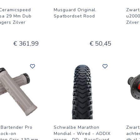
Ceramicspeed
Musguard Original
Zwart
sa 29 Mm Dub
Spatbordset Rood
u2000
gers Zilver
Zilve
€ 361,99
€ 50,45
 Bartender Pro
Schwalbe Marathon
Zwart
Lock-on
Mondial - Wired - ADDIX
achte
ten Grijs 130 mm
groen - DD - RaceGuard
db cl