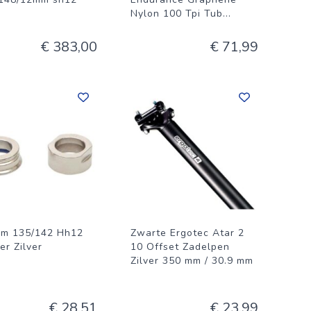
Nylon 100 Tpi Tub
...
€ 383,00
€ 71,99
um 135/142 Hh12
Zwarte Ergotec Atar 2
er Zilver
10 Offset Zadelpen
Zilver 350 mm / 30.9 mm
€ 28,51
€ 23,99