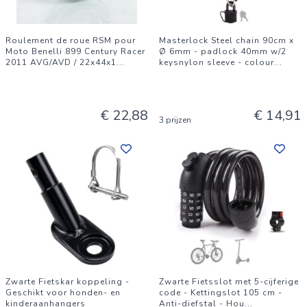
Roulement de roue RSM pour
Masterlock Steel chain 90cm x
Moto Benelli 899 Century Racer
Ø 6mm - padlock 40mm w/2
2011 AVG/AVD / 22x44x1
...
keysnylon sleeve - colour
...
€ 22,88
€ 14,91
3 prijzen
Zwarte Fietskar koppeling -
Zwarte Fietsslot met 5-cijferige
Geschikt voor honden- en
code - Kettingslot 105 cm -
kinderaanhangers
Anti-diefstal - Hou
...