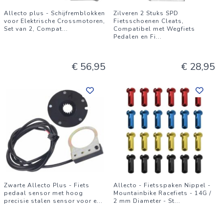
Allecto plus - Schijfremblokken
Zilveren 2 Stuks SPD
voor Elektrische Crossmotoren,
Fietsschoenen Cleats,
Set van 2, Compat
...
Compatibel met Wegfiets
Pedalen en Fi
...
€ 56,95
€ 28,95
Zwarte Allecto Plus - Fiets
Allecto - Fietsspaken Nippel -
pedaal sensor met hoog
Mountainbike Racefiets - 14G /
precisie stalen sensor voor e
...
2 mm Diameter - St
...