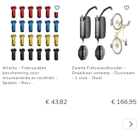
Allecto - Fietsspaken
Zwarte Fietswandhouder -
bescherming voor
Draaibaar ontwerp - Duurzaam
mountainbike en racefiets -
- 1 stuk - Staal
Spaken - Besc
...
€ 43,82
€ 166,95