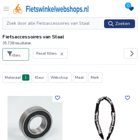
0
Logo Fietswinkelwebshops.nl
Open menu
Zoeken
Zoeken
Fietsaccessoires van Staal
35.738
resultaten
Reset filters
Filters
Producten
Materiaal
1
Kleur
Webshop
Maat
Merk