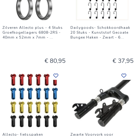
Zilveren Allecto plus - 4 Stuks
Dailygoods- Schokkoordhaak
Groefkogellagers 6808-2RS -
20 Stuks - Kunststof Gecoate
40mm x 52mm x 7mm -
...
Bungee Haken - Zwart - 6
...
€ 80,95
€ 37,95
Allecto- fietsspaken
Zwarte Voorvork voor