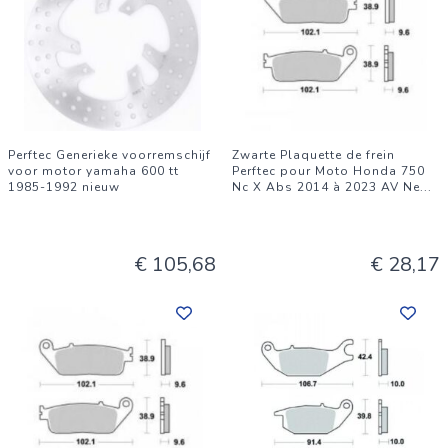
Perftec Generieke voorremschijf
Zwarte Plaquette de frein
voor motor yamaha 600 tt
Perftec pour Moto Honda 750
1985-1992 nieuw
Nc X Abs 2014 à 2023 AV Ne
...
€ 105,68
€ 28,17