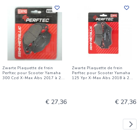
Zwarte Plaquette de frein
Zwarte Plaquette de frein
Perftec pour Scooter Yamaha
Perftec pour Scooter Yamaha
300 Czd X-Max Abs 2017 à 2
...
125 Ypr X-Max Abs 2018 à 2
...
€ 27,36
€ 27,36