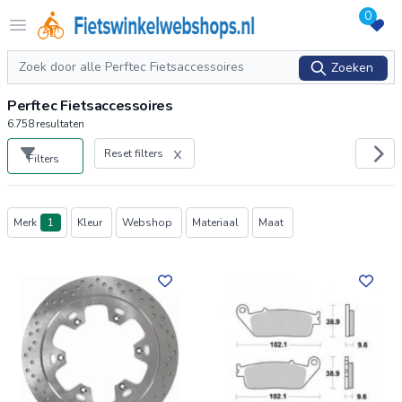
0
Logo Fietswinkelwebshops.nl
Open menu
Zoeken
Zoeken
Perftec Fietsaccessoires
6.758
resultaten
Reset filters
Filters
Producten
Merk
1
Kleur
Webshop
Materiaal
Maat