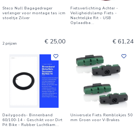
Steco Null Bagagedrager
Fietsverlichting Achter -
verlenger voor montage tas icm
Veiligheidslamp Fiets -
stoeltje Zilver
Nachtelijke Rit - USB
Oplaadba
...
€ 25,00
€ 61,24
2 prijzen
Dailygoods- Binnenband
Universele Fiets Remblokjes 50
60/100-14 - Geschikt voor Dirt
mm Groen voor V-Brakes
Pit Bike - Rubber Luchtkam
...