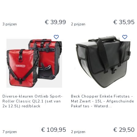
€ 39,99
€ 35,95
3 prijzen
2 prijzen
Diverse-kleuren Ortlieb Sport-
Beck Chopper Enkele Fietstas -
Roller Classic QL2.1 (set van
Mat Zwart - 15L - Afgeschuinde
2x 12.5L) red/black
Pakaf tas - Waterd
...
€ 109,95
€ 29,50
7 prijzen
2 prijzen