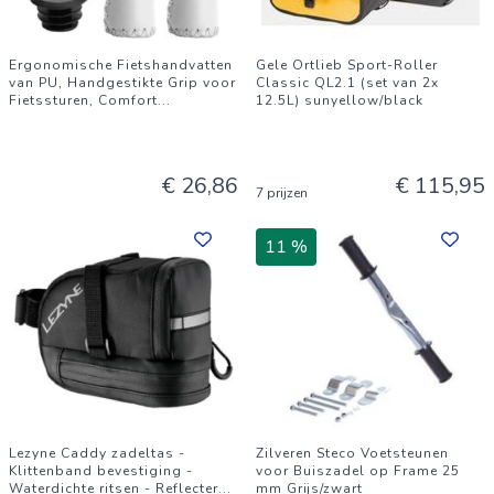
Ergonomische Fietshandvatten
Gele Ortlieb Sport-Roller
van PU, Handgestikte Grip voor
Classic QL2.1 (set van 2x
Fietssturen, Comfort
...
12.5L) sunyellow/black
€ 26,86
€ 115,95
7 prijzen
11 %
Lezyne Caddy zadeltas -
Zilveren Steco Voetsteunen
Klittenband bevestiging -
voor Buiszadel op Frame 25
Waterdichte ritsen - Reflecter
...
mm Grijs/zwart