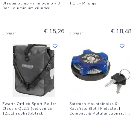
Blaster pump - minipomp - 8
1,1 l - M, grijs
Bar - aluminium cilinder
€ 15,26
€ 18,48
3 prijzen
5 prijzen
Zwarte Ortlieb Sport-Roller
Safeman Mountainbike &
Classic QL2.1 (set van 2x
Racefiets Slot | Fietsslot |
12.5L) asphalt/black
Compact & Multifunctioneel |
...