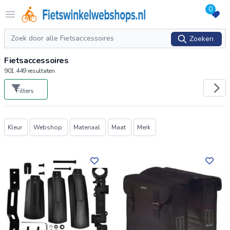
0
Logo Fietswinkelwebshops.nl
Open menu
Zoeken
Zoeken
Fietsaccessoires
901.449
resultaten
Filters
Producten
Kleur
Webshop
Materiaal
Maat
Merk