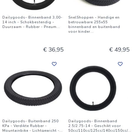
Dailygoods- Binnenband 3,00-
SnelShoppen - Handige en
14 inch - Schokbestendig -
betrouwbare 255x55
Duurzaam - Rubber - Pneum
...
binnenband en buitenband
voor kinder
...
€ 36,95
€ 49,95
Dailygoods- Buitenband 250
Dailygoods- Binnenband
KPa - Verdikte Rubber -
2.5/2.75-14 - Geschikt voor
Mountainbike - Lichtgewicht -
...
50cc/110cc/125cc/140cc/150cc/
...