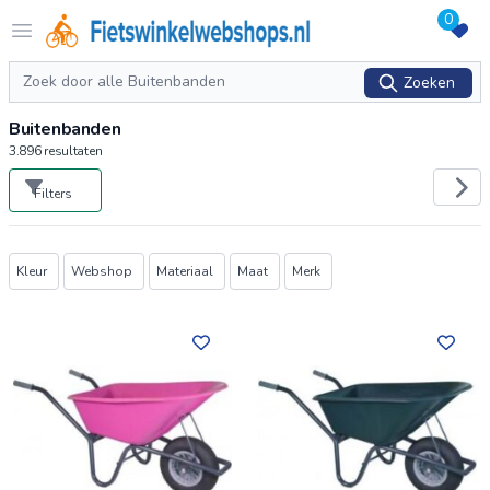
0
Logo Fietswinkelwebshops.nl
Open menu
Zoeken
Zoeken
Buitenbanden
3.896
resultaten
Filters
Producten
Kleur
Webshop
Materiaal
Maat
Merk