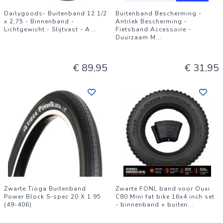
Dailygoods- Buitenband 12 1/2
Buitenband Bescherming -
x 2,75 - Binnenband -
Antilek Bescherming -
Lichtgewicht - Slijtvast - A
...
Fietsband Accessoire -
Duurzaam M
...
€ 89,95
€ 31,95
Zwarte Tioga Buitenband
Zwarte FONL band voor Ouxi
Power Block S-spec 20 X 1.95
C80 Mini fat bike 16x4 inch set
(49-406)
- binnenband + buiten
...