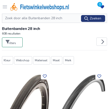
0
Logo Fietswinkelwebshops.nl
Open menu
Zoeken
Zoeken
Buitenbanden 28 inch
608
resultaten
Filters
Producten
Kleur
Webshop
Materiaal
Maat
Merk