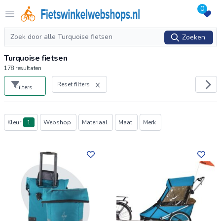
0
Logo Fietswinkelwebshops.nl
Open menu
Zoeken
Zoeken
Turquoise fietsen
178
resultaten
Reset filters
Filters
Producten
Kleur
1
Webshop
Materiaal
Maat
Merk