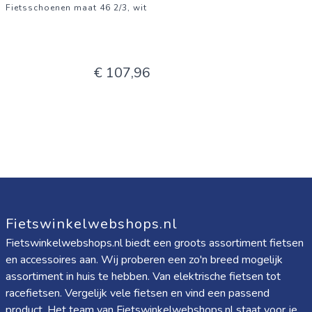
Fietsschoenen maat 46 2/3, wit
€ 107,96
Fietswinkelwebshops.nl
Fietswinkelwebshops.nl biedt een groots assortiment fietsen
en accessoires aan. Wij proberen een zo'n breed mogelijk
assortiment in huis te hebben. Van elektrische fietsen tot
racefietsen. Vergelijk vele fietsen en vind een passend
product. Het team van Fietswinkelwebshops.nl staat voor je