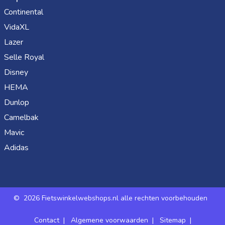
Continental
VidaXL
Lazer
Selle Royal
Disney
HEMA
Dunlop
Camelbak
Mavic
Adidas
©
2026 Fietswinkelwebshops.nl alle rechten voorbehouden
Contact
|
Algemene voorwaarden
|
Sitemap
|