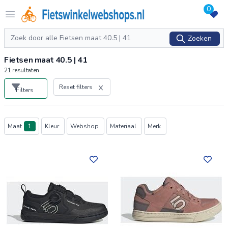
0
Logo Fietswinkelwebshops.nl
Open menu
Zoeken
Zoeken
Fietsen maat 40.5 | 41
21
resultaten
Reset filters
Filters
Producten
Maat
1
Kleur
Webshop
Materiaal
Merk