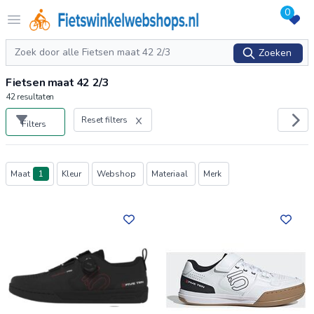
0
Logo Fietswinkelwebshops.nl
Open menu
Zoeken
Zoeken
Fietsen maat 42 2/3
42
resultaten
Reset filters
Filters
Producten
Maat
1
Kleur
Webshop
Materiaal
Merk