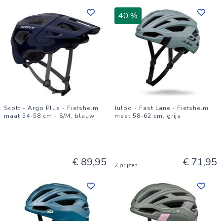
40 %
Scott - Argo Plus - Fietshelm
Julbo - Fast Lane - Fietshelm
maat 54-58 cm - S/M, blauw
maat 58-62 cm, grijs
€ 89,95
€ 71,95
2 prijzen