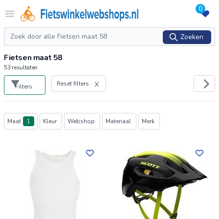
0
Logo Fietswinkelwebshops.nl
Open menu
Zoeken
Zoeken
Fietsen maat 58
53
resultaten
Reset filters
Filters
Producten
Maat
1
Kleur
Webshop
Materiaal
Merk