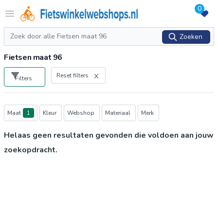
0
Logo Fietswinkelwebshops.nl
Open menu
Zoeken
Zoeken
Fietsen maat 96
Reset filters
Filters
Producten
Maat
1
Kleur
Webshop
Materiaal
Merk
Helaas geen resultaten gevonden die voldoen aan jouw
zoekopdracht.