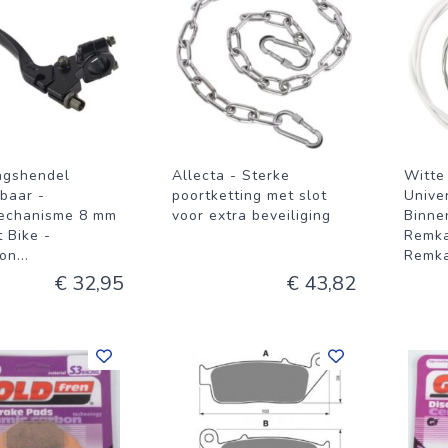
ngshendel
Allecta - Sterke
Witte
baar -
poortketting met slot
Unive
echanisme 8 mm
voor extra beveiliging
Binne
t Bike -
Remka
ion
...
Remka
€ 32,95
€ 43,82