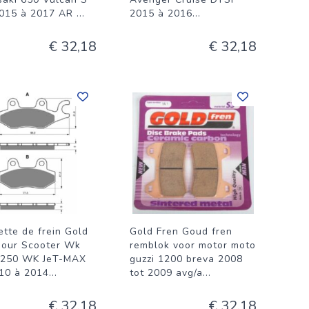
015 à 2017 AR
...
2015 à 2016
...
€ 32,18
€ 32,18
ette de frein Gold
Gold Fren Goud fren
pour Scooter Wk
remblok voor motor moto
 250 WK JeT-MAX
guzzi 1200 breva 2008
10 à 2014
...
tot 2009 avg/a
...
€ 32,18
€ 32,18