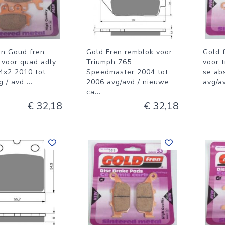
en Goud fren
Gold Fren remblok voor
Gold 
 voor quad adly
Triumph 765
voor 
 4x2 2010 tot
Speedmaster 2004 tot
se ab
g / avd
...
2006 avg/avd / nieuwe
avg/a
ca
...
€ 32,18
€ 32,18