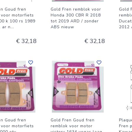
en Goud fren
Gold Fren remblok voor
Gold 
 voor motorfiets
Honda 300 CBR R 2018
rembl
0 k 100 rs 1989
tot 2019 ARD / zonder
Ducat
 ar n
...
ABS nieuw
2012 
€ 32,18
€ 32,18
en Goud fren
Gold Fren Goud fren
Plaqu
 voor motorfiets
remblok voor motor
Fren 
1000 etv
victory 1634 vegas laag
Kawas