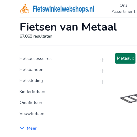
Ons
Logo Fietswinkelwebshops.nl
Assortiment
Fietsen van Metaal
67.068
resultaten
Product categorieën
Producten
Metaal x
Fietsaccessoires
Fietsbanden
Fietskleding
Kinderfietsen
Omafietsen
Vouwfietsen
Meer