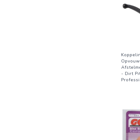
Koppeli
Opvouw
Afstelm
- Dirt Pi
Profess