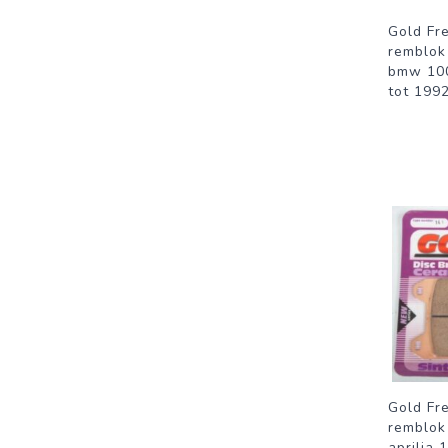
Gold Fr
remblok
bmw 100
tot 1992
Gold Fr
remblok
aprilia 