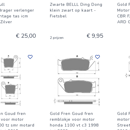
ull
Zwarte BELLL Ding Dong
Gold 
rager verlenger
klein zwart op kaart -
Motor
ntage tas icm
Fietsbel
CBR F
 Zilver
ARD 
€ 25,00
€ 9,95
2 prijzen
en Goud fren
Gold Fren Goud fren
Gold 
 voor motor
remblokje voor motor
motor
00 tz smr motard
honda 1100 vt c3 1998
Stree