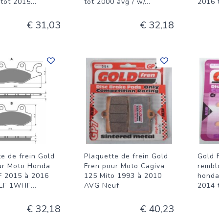
 tot 2015
...
tot 2000 avg / w/
...
2016 
€ 31,03
€ 32,18
e de frein Gold
Plaquette de frein Gold
Gold 
ur Moto Honda
Fren pour Moto Cagiva
rembl
F 2015 à 2016
125 Mito 1993 à 2010
honda
GLF 1WHF
...
AVG Neuf
2014 
€ 32,18
€ 40,23