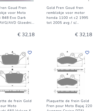
Fren Goud Fren
Gold Fren Goud fren
okje voor Moto
remblokje voor motor
i 848 Evo Dark
honda 1100 vt c2 1995
AVG/AVD Gloedni
...
tot 2005 avg / s/
...
€ 32,18
€ 32,18
ette de frein Gold
Plaquette de frein Gold
pour Moto
Fren pour Moto Bajaj 220
aki 650 Vulcan S
Avenger Cruise DTSI