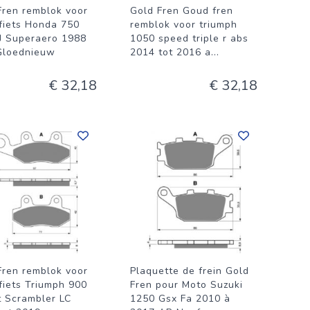
Fren remblok voor
Gold Fren Goud fren
fiets Honda 750
remblok voor triumph
J Superaero 1988
1050 speed triple r abs
Gloednieuw
2014 tot 2016 a
...
€ 32,18
€ 32,18
Fren remblok voor
Plaquette de frein Gold
fiets Triumph 900
Fren pour Moto Suzuki
t Scrambler LC
1250 Gsx Fa 2010 à