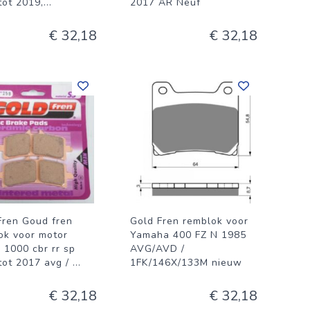
tot 2019,
...
2017 AR Neuf
€ 32,18
€ 32,18
Fren Goud fren
Gold Fren remblok voor
ok voor motor
Yamaha 400 FZ N 1985
 1000 cbr rr sp
AVG/AVD /
tot 2017 avg /
...
1FK/146X/133M nieuw
€ 32,18
€ 32,18