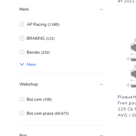
4t 2011
Merk
AP Racing
(2.685)
BRAKING
(131)
Bendix
(202)
Meer
Webshop
Plaquett
Bol.com
(395)
Fren po
125 Cb 
Bol.com plaza
(66.673)
AVG / 
Prijs