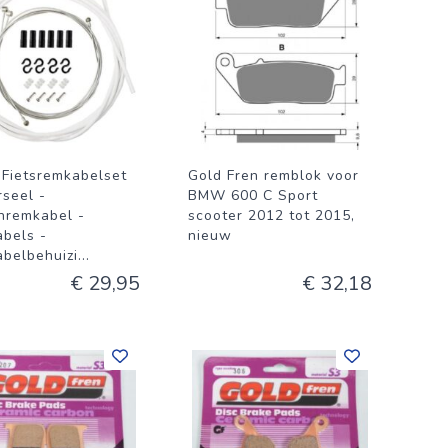
 Fietsremkabelset
Gold Fren remblok voor
rseel -
BMW 600 C Sport
nremkabel -
scooter 2012 tot 2015,
bels -
nieuw
belbehuizi
...
€ 29,95
€ 32,18