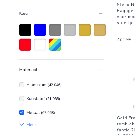
Steco N
Bagaged
Kleur
voor mo
stoeltje
2 prijzen
Zwart
Blauw
Grijs
Zilver
Goud
Goudkleurig
Rood
Wit
Diverse kleuren
Materiaal
Aluminium
(42.046)
Kunststof
(21.988)
Metaal
(67.068)
Gold Fr
remblok
Meer
fantic 2