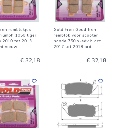
fren remblokjes
Gold Fren Goud fren
triumph 1050 tiger
remblok voor scooter
s 2010 tot 2013
honda 750 x-adv h dct
vd nieuw
2017 tot 2018 ard
...
€ 32,18
€ 32,18