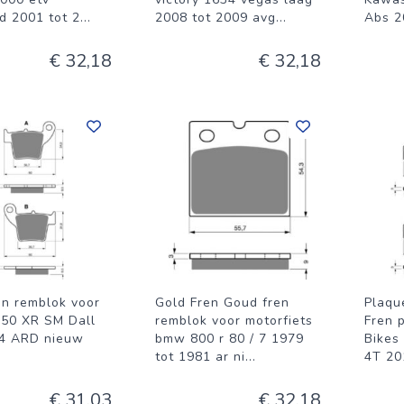
d 2001 tot 2
...
2008 tot 2009 avg
...
Abs 2
€ 32,18
€ 32,18
en remblok voor
Gold Fren Goud fren
Plaqu
50 XR SM Dall
remblok voor motorfiets
Fren 
4 ARD nieuw
bmw 800 r 80 / 7 1979
Bikes
tot 1981 ar ni
...
4T 20
€ 31,03
€ 32,18