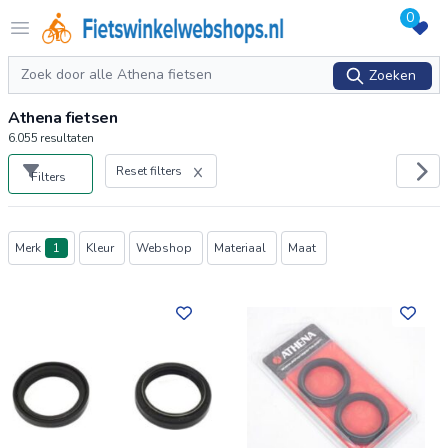
0
Logo Fietswinkelwebshops.nl
Open menu
Zoeken
Zoeken
Athena fietsen
6.055
resultaten
Reset filters
Filters
Producten
Merk
1
Kleur
Webshop
Materiaal
Maat