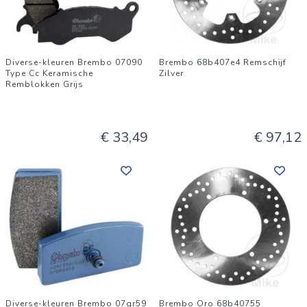
Diverse-kleuren Brembo 07090
Brembo 68b407e4 Remschijf
Type Cc Keramische
Zilver
Remblokken Grijs
€ 33,49
€ 97,12
Diverse-kleuren Brembo 07gr59
Brembo Oro 68b40755