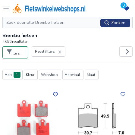
0
Logo Fietswinkelwebshops.nl
Open menu
Zoeken
Zoeken
Brembo fietsen
4.656
resultaten
Reset filters
Filters
Producten
Merk
1
Kleur
Webshop
Materiaal
Maat