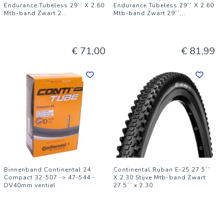
Endurance Tubeless 29´´ X 2.60
Endurance Tubeless 29´´ X 2.60
Mtb-band Zwart 2
...
Mtb-band Zwart 29´´
...
€ 71,00
€ 81,99
Binnenband Continental 24
Continental Ruban E-25 27.5´´
Compact 32-507 -> 47-544 -
X 2.30 Stijve Mtb-band Zwart
DV40mm ventiel
27.5´´ x 2.30