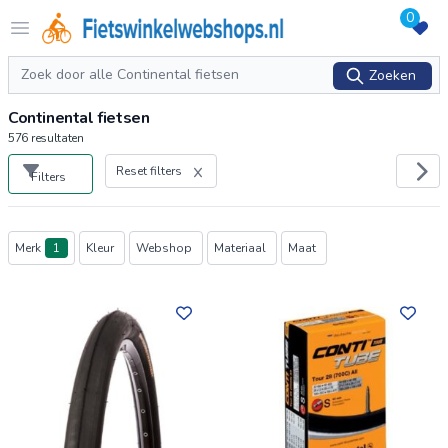
0
Logo Fietswinkelwebshops.nl
Open menu
Zoeken
Zoeken
Continental fietsen
576
resultaten
Reset filters
Filters
Producten
Merk
1
Kleur
Webshop
Materiaal
Maat