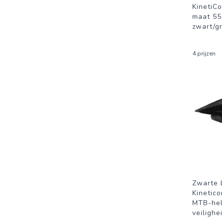
KinetiCo
maat 55
zwart/gr
4 prijzen
Zwarte 
Kinetico
MTB-hel
veilighe