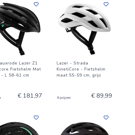
auxrode Lazer Z1
Lazer - Strada
icore Fietshelm Mat
KinetiCore - Fietshelm
 - L 58-61 cm
maat 55-59 cm, grijs
€ 181,97
€ 89,99
n
4 prijzen