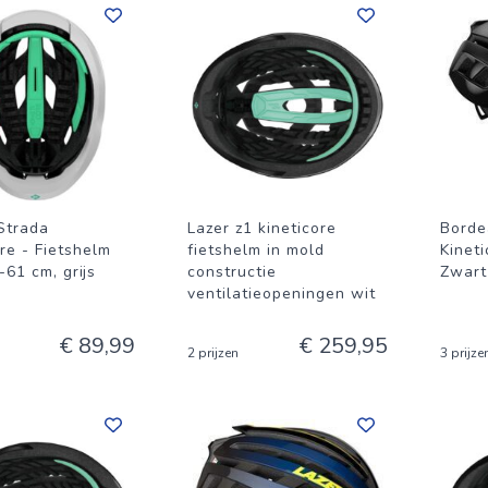
Strada
Lazer z1 kineticore
Borde
re - Fietshelm
fietshelm in mold
Kinet
61 cm, grijs
constructie
Zwart
ventilatieopeningen wit
€ 89,99
€ 259,95
2 prijzen
3 prijze