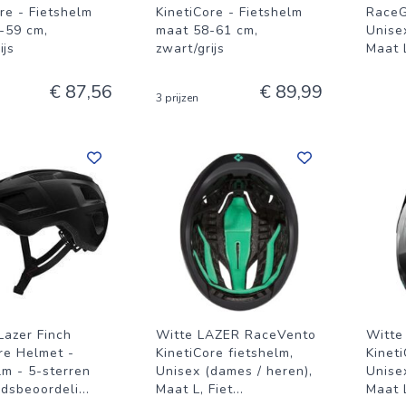
re - Fietshelm
KinetiCore - Fietshelm
RaceG
-59 cm,
maat 58-61 cm,
Unise
ijs
zwart/grijs
Maat L
€ 87,56
€ 89,99
3 prijzen
Lazer Finch
Witte LAZER RaceVento
Witte
re Helmet -
KinetiCore fietshelm,
Kinet
m - 5-sterren
Unisex (dames / heren),
Unise
idsbeoordeli
...
Maat L, Fiet
...
Maat L