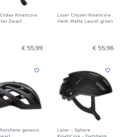
 Codax Kineticore
Lazer Cityzen Kineticore
Net Zwart
Helm Matte Laurel groen
€ 55,99
€ 55,96
 fietshelm genesis
Lazer - Sphere
zwart
KinetiCore - Fietshelm