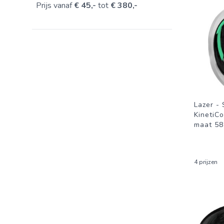
Prijs vanaf
€ 45,-
tot
€ 380,-
Lazer - 
KinetiCo
maat 58-
4 prijzen