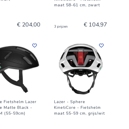
maat 58-61 cm, zwart
€ 204,00
€ 104,97
3 prijzen
e Fietshelm Lazer
Lazer - Sphere
e Matte Black -
KinetiCore - Fietshelm
M (55-59cm)
maat 55-59 cm, grijs/wit