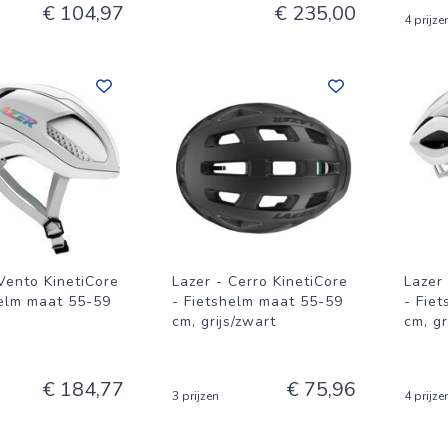
€ 104,97
€ 235,00
4 prijze
Vento KinetiCore
Lazer - Cerro KinetiCore
Lazer
helm maat 55-59
- Fietshelm maat 55-59
- Fie
cm, grijs/zwart
cm, gr
€ 184,77
€ 75,96
3 prijzen
4 prijze