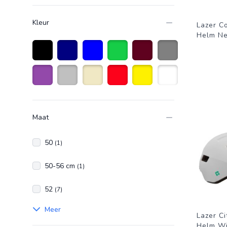
Kleur
Lazer C
Helm Net
Zwart
Marineblauw
Blauw
Groen
bordeauxrood
Grijs
Paars
Zilver
Beige
Rood
Geel
Wit
Maat
50
(1)
50-56 cm
(1)
52
(7)
Meer
Lazer Ci
Helm Wi