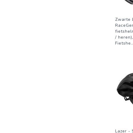
Zwarte
RaceGen
fietshe
/ heren)
Fietshe
.
Lazer - 