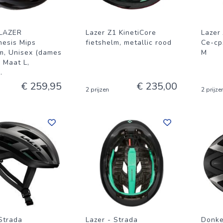
 LAZER
Lazer Z1 KinetiCore
Lazer 
esis Mips
fietshelm, metallic rood
Ce-cp
lm, Unisex (dames
M
, Maat L,
..
€ 259,95
€ 235,00
2 prijzen
2 prijze
Strada
Lazer - Strada
Donke