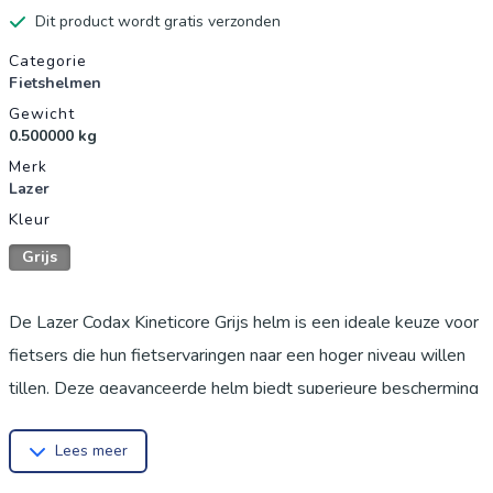
Dit product wordt gratis verzonden
Productgegevens
Categorie
Fietshelmen
Gewicht
0.500000 kg
Merk
Lazer
Kleur
Grijs
De Lazer Codax Kineticore Grijs helm is een ideale keuze voor
fietsers die hun fietservaringen naar een hoger niveau willen
tillen. Deze geavanceerde helm biedt superieure bescherming
en comfort zonder in te boeten aan stijl. Met ultralicht EPS-
Lees meer
schuim, polycarbonaat en nylon constructie met een volledig
instelbaar Lazer Turnsys-systeem, kan de Codax eenvoudig