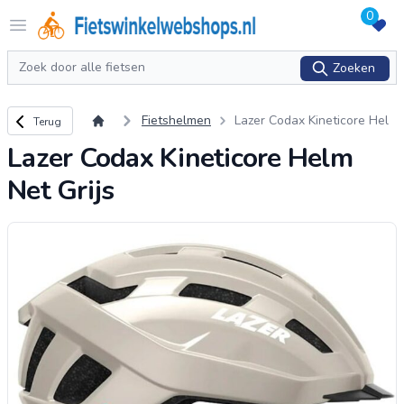
0
Logo Fietswinkelwebshops.nl
Open menu
Zoeken
Zoeken
Terug naar overzicht
Fietshelmen
Lazer Codax Kineticore Hel
Terug
m Net Grijs
Lazer Codax Kineticore Helm
Net Grijs