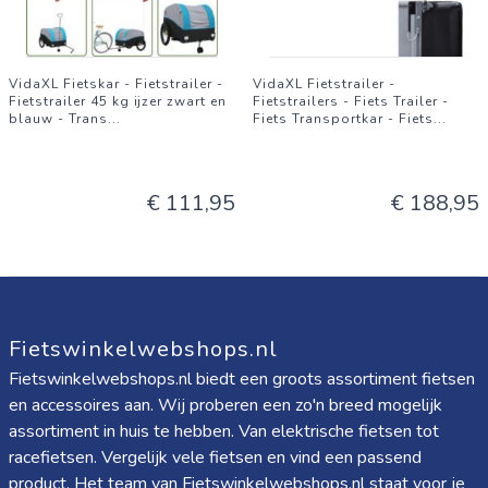
VidaXL Fietskar - Fietstrailer -
VidaXL Fietstrailer -
Fietstrailer 45 kg ijzer zwart en
Fietstrailers - Fiets Trailer -
blauw - Trans
...
Fiets Transportkar - Fiets
...
€ 111,95
€ 188,95
Fietswinkelwebshops.nl
Fietswinkelwebshops.nl biedt een groots assortiment fietsen
en accessoires aan. Wij proberen een zo'n breed mogelijk
assortiment in huis te hebben. Van elektrische fietsen tot
racefietsen. Vergelijk vele fietsen en vind een passend
product. Het team van Fietswinkelwebshops.nl staat voor je