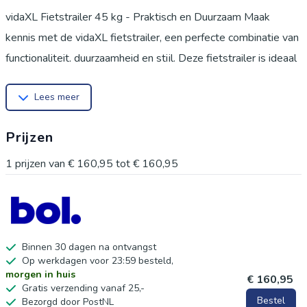
vidaXL Fietstrailer 45 kg - Praktisch en Duurzaam Maak
kennis met de vidaXL fietstrailer, een perfecte combinatie van
functionaliteit, duurzaamheid en stijl. Deze fietstrailer is ideaal
voor het vervoeren van boodschappen, bagage of andere
Lees meer
items, en is een onmisbare metgezel voor jouw dagelijkse
ritten of avontuurlijke uitstapjes. Belangrijkste kenmerken
Prijzen
Stevig materiaal: Gemaakt van hoogwaardig ijzer, oxfordstof
en PE (polyetheen) voor maximale sterkte en duurzaamheid.
1
prijzen van
€ 160,95
tot
€ 160,95
Ruime laadruimte: Met afmetingen van 80 x 55 x 41 cm biedt
de laadruimte voldoende plek voor je spullen.
Hoge draagcapaciteit: Een draagvermogen van maar liefst 45
kg, geschikt voor diverse transportbehoeften.
Binnen 30 dagen na ontvangst
Op werkdagen voor 23:59 besteld,
Veiligheid: Voorzien van een opvallende veiligheidsvlag en
morgen in huis
€ 160,95
stevige 38 cm wielen voor stabiel en veilig vervoer.
Gratis verzending vanaf 25,-
Bestel
Bezorgd door PostNL
Eenvoudige montage: Wordt geleverd met een duidelijke