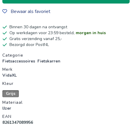
Bewaar als favoriet
Binnen 30 dagen na ontvangst
Op werkdagen voor 23:59 besteld,
morgen in huis
Gratis verzending vanaf 25,-
Bezorgd door PostNL
Productgegevens
Categorie
Fietsaccessoires
Fietskarren
Merk
VidaXL
Kleur
Grijs
Materiaal
IJzer
EAN
8261347089956