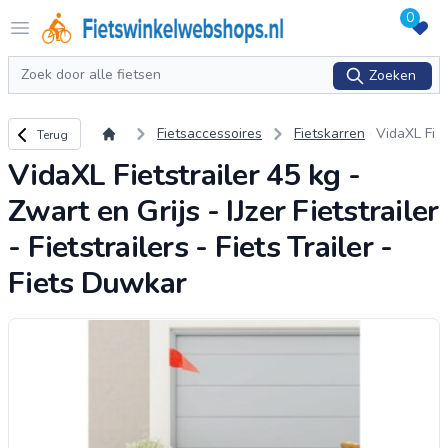
0
Logo Fietswinkelwebshops.nl
Open menu
Zoeken
Zoeken
Terug naar overzicht
Fietsaccessoires
Fietskarren
VidaXL Fi
Terug
etstrailer
VidaXL Fietstrailer 45 kg -
45 kg - Z
wart en G
Zwart en Grijs - IJzer Fietstrailer
rijs - IJzer
Fietstraile
- Fietstrailers - Fiets Trailer -
r - Fietstr
Fiets Duwkar
ailers - Fi
ets Traile
r - Fi
...