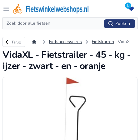
0
Logo Fietswinkelwebshops.nl
Open menu
Zoeken
Zoeken
Terug naar overzicht
Fietsaccessoires
Fietskarren
VidaXL -
Terug
Fietstrail
VidaXL - Fietstrailer - 45 - kg -
er - 45 -
kg - ijzer
ijzer - zwart - en - oranje
- zwart -
en - oranj
e