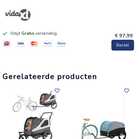
Hoogte vlag: 173 cm
Diameter wielen: 34 cm
Draagvermogen: 45 kg
Draagvermogen trekhaak: 3 - 11 kg
Altijd
Gratis
verzending
€ 97,99
Montage vereist: ja
Bestel
Levering bevat:
1 x fietskar
1 x veiligheidsvlag
Gerelateerde producten