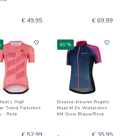
€ 49,95
€ 69,99
%
40 %
aat L High
Diverse-kleuren Rogelli
r Trend Fietsshirt
Maat M Ds Wielershirt
 - Roze
KM Glow Blauw/Roze
€ 52,99
€ 35,95