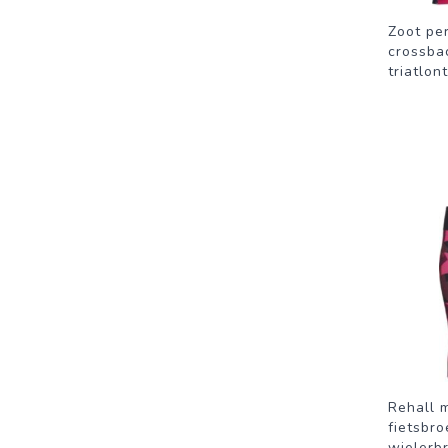
Zoot pe
crossba
triatlon
Rehall 
fietsbro
wielerb