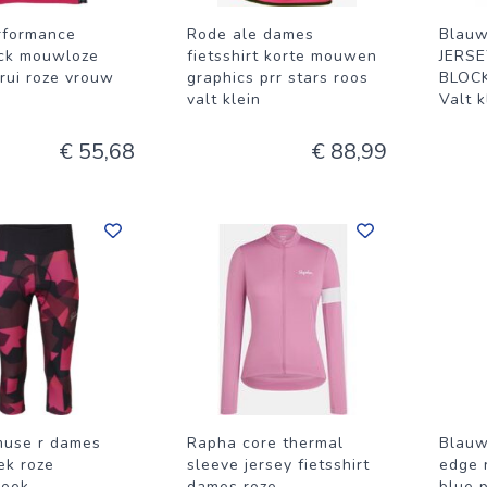
rformance
Rode ale dames
Blau
ck mouwloze
fietsshirt korte mouwen
JERS
trui roze vrouw
graphics prr stars roos
BLOCK
valt klein
Valt k
€ 55,68
€ 88,99
muse r dames
Rapha core thermal
Blauw
ek roze
sleeve jersey fietsshirt
edge 
roek
dames roze
blue 