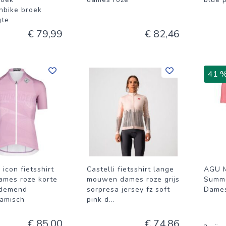
nbike broek
gte
€ 79,99
€ 82,46
41 
 icon fietsshirt
Castelli fietsshirt lange
AGU M
ames roze korte
mouwen dames roze grijs
Summe
demend
sorpresa jersey fz soft
Dames
amisch
pink d
...
€ 85,00
€ 74,86