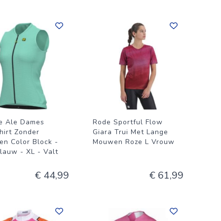
e Ale Dames
Rode Sportful Flow
hirt Zonder
Giara Trui Met Lange
n Color Block -
Mouwen Roze L Vrouw
blauw - XL - Valt
€ 44,99
€ 61,99