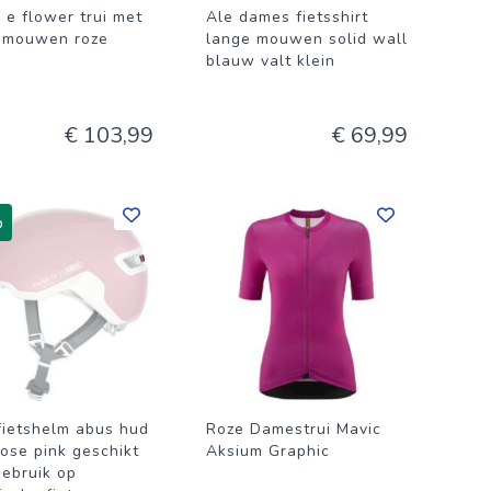
 e flower trui met
Ale dames fietsshirt
 mouwen roze
lange mouwen solid wall
w
blauw valt klein
€ 103,99
€ 69,99
%
fietshelm abus hud
Roze Damestrui Mavic
rose pink geschikt
Aksium Graphic
gebruik op