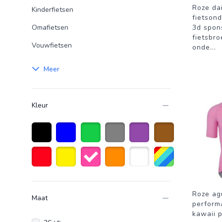
Roze da
Kinderfietsen
fietson
Omafietsen
3d spon
fietsbro
Vouwfietsen
onde
...
Meer
Kleur
Zwart
Blauw
Groen
Grijs
Paars
Bruin
Rood
Geel
Roze
Oranje
Wit
Diverse kleuren
Roze agu
Maat
perform
kawaii p