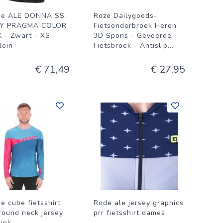
we ALE DONNA SS
Roze Dailygoods-
EY PRAGMA COLOR
Fietsonderbroek Heren
 - Zwart - XS -
3D Spons - Gevoerde
lein
Fietsbroek - Antislip
...
€ 71,49
€ 27,95
e cube fietsshirt
Rode ale jersey graphics
round neck jersey
prr fietsshirt dames
pink