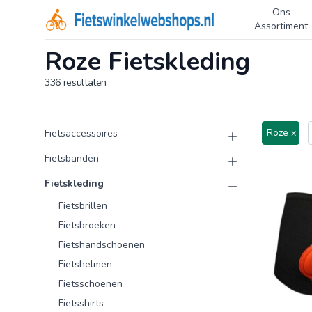
Ons
Logo Fietswinkelwebshops.nl
Assortiment
Roze Fietskleding
336
resultaten
Product categorieën
Producten
Roze x
Fietsaccessoires
Fietsbanden
Fietskleding
Fietsbrillen
Fietsbroeken
Fietshandschoenen
Fietshelmen
Fietsschoenen
Fietsshirts