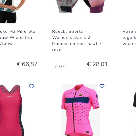
roko M2 Pinerolo
Roeckl Sports -
Roze 
ouw Wielertrui
Women's Danis 2 -
logo 
 Vrouw
Handschoenen maat 7,
wieler
roze
€ 66,87
€ 28,01
3 prijzen