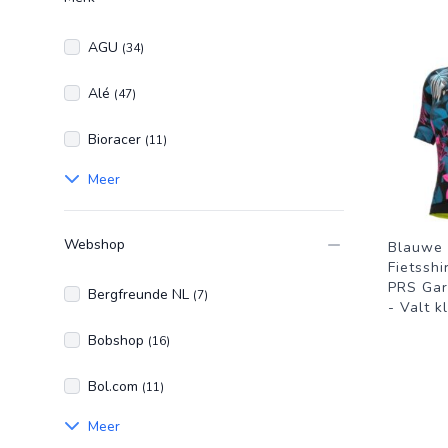
AGU
(34)
Alé
(47)
Bioracer
(11)
Meer
Webshop
Blauwe
Fietssh
PRS Gar
Bergfreunde NL
(7)
- Valt k
Bobshop
(16)
Bol.com
(11)
Meer