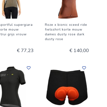
sportful supergiara
Roze x bionic xceed ride
korte mouw
fietsshirt korte mouw
trui grijs vrouw
dames dusty rose dark
dusty rose
€ 77,23
€ 140,00