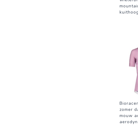
mountai
kuithoo
Bioracer
zomer d
mouw a
aerodyn