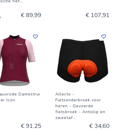
ische fiet
...
€ 89,99
€ 107,91
n
auxrode Damestrui
Allecto -
cer Icon
Fietsonderbroek voor
heren - Gevoerde
fietsbroek - Antislip en
zweetaf
...
€ 91,25
€ 34,60