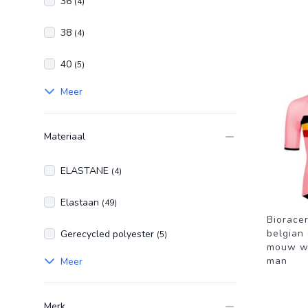
36
(4)
38
(4)
40
(5)
Meer
Materiaal
ELASTANE
(4)
Elastaan
(49)
Bioracer
belgian 
Gerecycled polyester
(5)
mouw wi
man
Meer
Merk