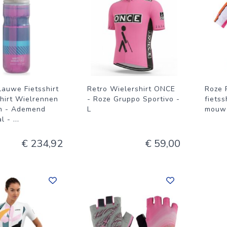
lauwe Fietsshirt
Retro Wielershirt ONCE
Roze 
shirt Wielrennen
- Roze Gruppo Sportivo -
fietss
en - Ademend
L
mouw
al -
...
€ 234,92
€ 59,00