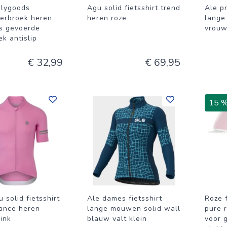
ilygoods
Agu solid fietsshirt trend
Ale pr
derbroek heren
heren roze
lange
s gevoerde
vrou
ek antislip
€ 32,99
€ 69,95
15 
 solid fietsshirt
Ale dames fietsshirt
Roze 
ance heren
lange mouwen solid wall
pure 
ink
blauw valt klein
voor 