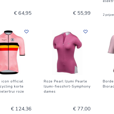
elektr
€ 64,95
€ 55,99
2 prijze
 icon official
Roze Pearl Izumi Pearle
Borde
cycling korte
Izumi-fiesshirt-Symphony
Biora
elertrui roze
dames
€ 124,36
€ 77,00