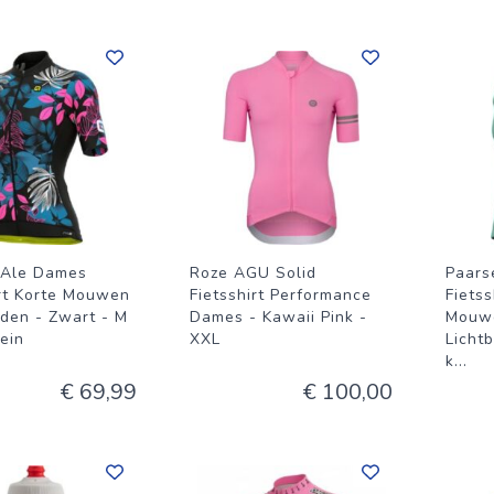
 Ale Dames
Roze AGU Solid
Paars
irt Korte Mouwen
Fietsshirt Performance
Fietss
den - Zwart - M
Dames - Kawaii Pink -
Mouwe
lein
XXL
Licht
k
...
€ 69,99
€ 100,00