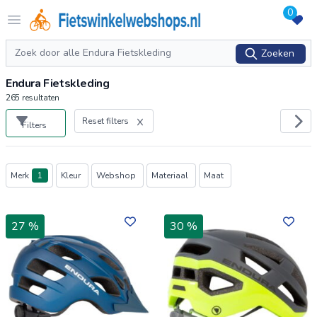
0
Logo Fietswinkelwebshops.nl
Open menu
Zoeken
Zoeken
Endura Fietskleding
265
resultaten
Reset filters
Filters
Producten
Merk
1
Kleur
Webshop
Materiaal
Maat
27 %
30 %