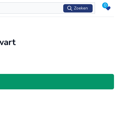
0
Zoeken
wart