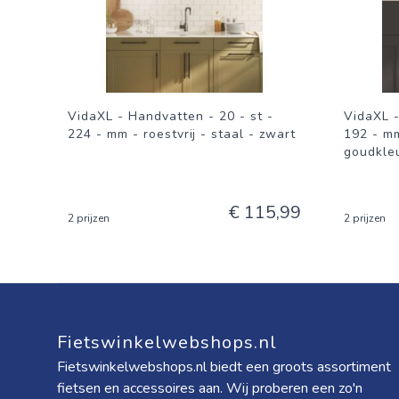
VidaXL - Handvatten - 20 - st -
VidaXL -
224 - mm - roestvrij - staal - zwart
192 - mm
goudkle
€ 115,99
2 prijzen
2 prijzen
Fietswinkelwebshops.nl
Fietswinkelwebshops.nl biedt een groots assortiment
fietsen en accessoires aan. Wij proberen een zo'n