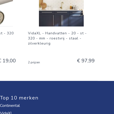
st - 320
VidaXL - Handvatten - 20 - st -
320 - mm - roestvrij - staal -
zilverkleurig
€ 19,00
€ 97,99
2 prijzen
Top 10 merken
Continental
VidaXL