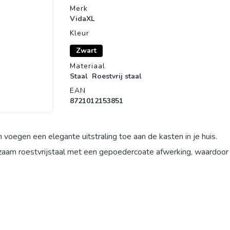
Merk
VidaXL
Kleur
Zwart
Materiaal
Staal
Roestvrij staal
EAN
8721012153851
voegen een elegante uitstraling toe aan de kasten in je huis.
zaam roestvrijstaal met een gepoedercoate afwerking, waardoor 
ende kasten, lades, houten kisten, enz.
rp, zodat het gemakkelijk vast te grijpen is. Het is ook speciaa
rgen hoeft te maken dat het eraf valt of losraakt.
 bij verschillende plaatdiktes volgens uw behoefte.