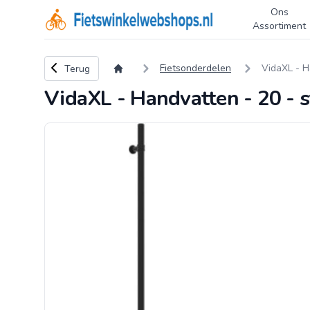
Ons
Logo Fietswinkelwebshops.nl
Assortiment
Terug naar overzicht
Fietsonderdelen
VidaXL - Ha
Terug
VidaXL - Handvatten - 20 - st