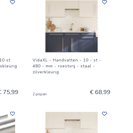
10 st
VidaXL - Handvatten - 10 - st -
skleurig
480 - mm - roestvrij - staal -
zilverkleurig
€ 75,99
€ 68,99
2 prijzen