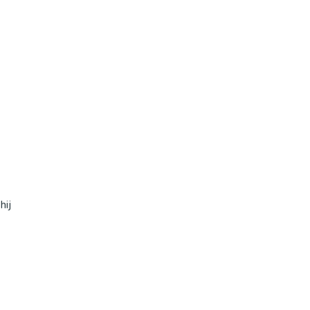
hij
l