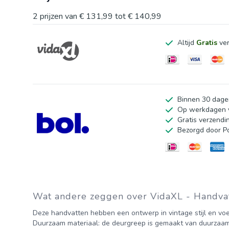
Kleur: zwart
2
prijzen van
€ 131,99
tot
€ 140,99
Materiaal: roestvrij staal met poedercoating
Altijd
Gratis
ver
Afmetingen: 560 x 32 mm (L x H)
Diameter buis: 12 mm
Ruimte tussen bevestigingsgaten: 480 mm
Geschikte plaatdikte: 12 - 36 mm
Binnen 30 dage
Lengte schroef: 45 mm
Op werkdagen v
Gratis verzendi
Snijdbare schroeven
Bezorgd door P
Levering bevat:
20 x handvat
40 x schroef
Wat andere zeggen over VidaXL - Handvatte
Deze handvatten hebben een ontwerp in vintage stijl en voeg
Duurzaam materiaal: de deurgreep is gemaakt van duurzaam 