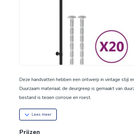
Deze handvatten hebben een ontwerp in vintage stijl en 
Duurzaam materiaal: de deurgreep is gemaakt van duur
bestand is tegen corrosie en roest.
Brede toepassing: het handvat is geschikt voor verschill
Lees meer
Praktisch ontwerp: het handvat heeft een T-vormig ontwe
ontworpen met strakke verbindingen, zodat je je geen zo
Prijzen
Snijdbare schroef: de schroef is snijdbaar om te passen