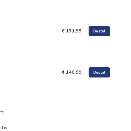
€ 131,99
Bestel
€ 140,99
Bestel
t:
d is