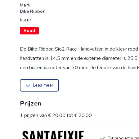
Merk
Bike Ribbon
Kleur
Rood
De Bike Ribbon Sio2 Race Handvatten in de kleur rood 
handvatten is 14,5 mm en de externe diameter is 25,5
een buitendiameter van 30 mm. De lengte van de hand
verankeringssysteem.De Bike Ribbon Sio2 Race Handvatt
Lees meer
CrossCountry, Downhill en Marathon. De set bevat 2 ma
interne malstructuur aanwezig, waardoor de handvatten 
Prijzen
Sio2 Race Handvatten zijn een uitstekende keuze voor 
hun fiets. De handvatten zijn gemakkelijk te installere
1
prijzen van
€ 20,00
tot
€ 20,00
doppen zijn de handvatten ook nog eens veilig in het do
Dit product wor