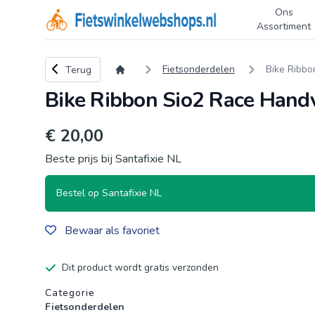
Ons
Logo Fietswinkelwebshops.nl
Assortiment
Terug naar overzicht
Fietsonderdelen
Bike Ribbo
Terug
Bike Ribbon Sio2 Race Hand
€ 20,00
Beste prijs bij Santafixie NL
Bestel op Santafixie NL
Bewaar als favoriet
Dit product wordt gratis verzonden
Productgegevens
Categorie
Fietsonderdelen