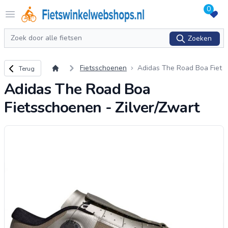
0
Logo Fietswinkelwebshops.nl
Open menu
Zoeken
Zoeken
Terug naar overzicht
Fietsschoenen
Adidas The Road Boa Fiet
Terug
sschoenen - Zilver/Zwart
Adidas The Road Boa
Fietsschoenen - Zilver/Zwart