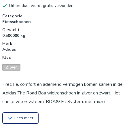
Dit product wordt gratis verzonden
Productgegevens
Categorie
Fietsschoenen
Gewicht
0.500000 kg
Merk
Adidas
Kleur
Zilver
Precisie, comfort en ademend vermogen komen samen in de
Adidas The Road Boa wielrenschoen in zilver en zwart. Het
snelle vetersysteem, BOA® Fit System, met micro-
aanpassing zorgt voor een nauwkeurige pasvorm, terwijl het
Lees meer
bovenwerk de voet stevig omsluit voor betere ventilatie en
comfort. De zool, compatibel met drie-bouts schoenplaatjes,