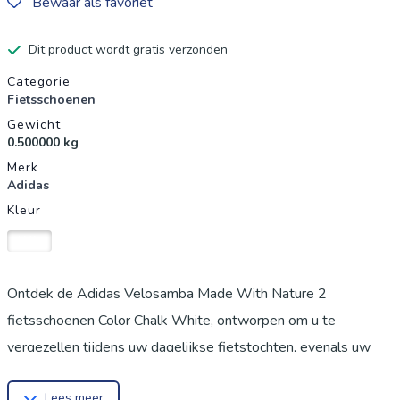
Bewaar als favoriet
Dit product wordt gratis verzonden
Productgegevens
Categorie
Fietsschoenen
Gewicht
0.500000 kg
Merk
Adidas
Kleur
Wit
Ontdek de Adidas Velosamba Made With Nature 2
fietsschoenen Color Chalk White, ontworpen om u te
vergezellen tijdens uw dagelijkse fietstochten, evenals uw
momenten van ontspanning en training. Deze schoenen
Lees meer