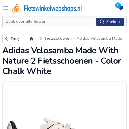
0
Logo Fietswinkelwebshops.nl
Open menu
Zoeken
Zoeken
Terug naar overzicht
Fietsschoenen
Adidas Velosamba Made
Terug
With Nature 2 Fietsschoen
Adidas Velosamba Made With
en - Color Chalk White
Nature 2 Fietsschoenen - Color
Chalk White