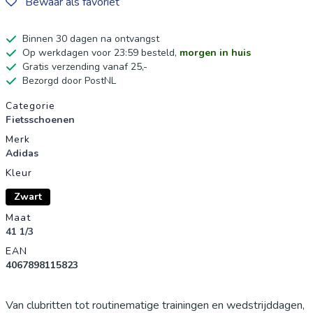
Bewaar als favoriet
Binnen 30 dagen na ontvangst
Op werkdagen voor 23:59 besteld,
morgen in huis
Gratis verzending vanaf 25,-
Bezorgd door PostNL
Productgegevens
Categorie
Fietsschoenen
Merk
Adidas
Kleur
Zwart
Maat
41 1/3
EAN
4067898115823
Van clubritten tot routinematige trainingen en wedstrijddagen,