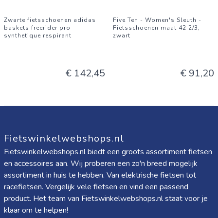
Zwarte fietsschoenen adidas
Five Ten - Women's Sleuth -
baskets freerider pro
Fietsschoenen maat 42 2/3,
synthetique respirant
zwart
€ 142,45
€ 91,20
Fietswinkelwebshops.nl
Fietswinkelwebshops.nl biedt een groots assortiment fietsen
en accessoires aan. Wij proberen een zo'n breed mogelijk
assortiment in huis te hebben. Van elektrische fietsen tot
racefietsen. Vergelijk vele fietsen en vind een passend
product. Het team van Fietswinkelwebshops.nl staat voor je
klaar om te helpen!