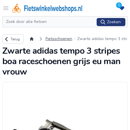
0
Logo Fietswinkelwebshops.nl
Open menu
Zoeken
Zoeken
Terug naar overzicht
Fietsschoenen
Zwarte adidas tempo 3 stri
Terug
pes boa raceschoenen grij
Zwarte adidas tempo 3 stripes
s eu man vrouw
boa raceschoenen grijs eu man
vrouw