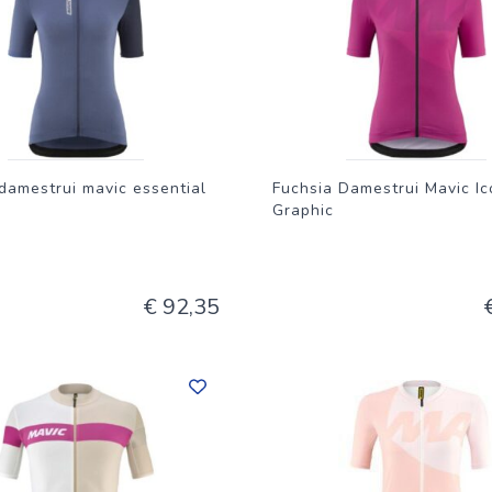
ateriaal: 86% PES, 14% ELBouw:3 achterzakken + 1 sleutelzak m
damestrui mavic essential
Fuchsia Damestrui Mavic Ic
Graphic
€ 92,35