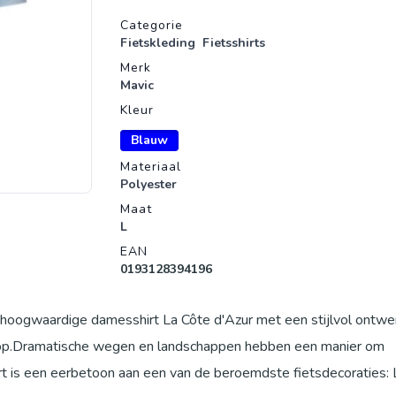
Productgegevens
Categorie
Fietskleding
Fietsshirts
Merk
Mavic
Kleur
Blauw
Materiaal
Polyester
Maat
L
EAN
0193128394196
e hoogwaardige damesshirt La Côte d'Azur met een stijlvol ontwe
ot top.Dramatische wegen en landschappen hebben een manier om
t is een eerbetoon aan een van de beroemdste fietsdecoraties: 