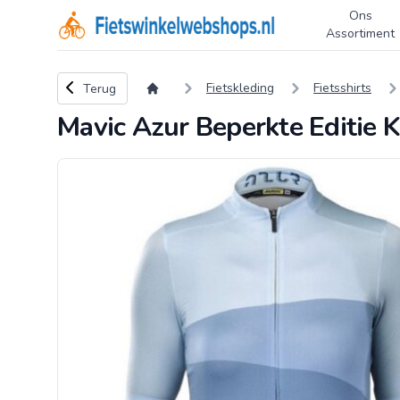
Ons
Logo Fietswinkelwebshops.nl
Assortiment
Terug naar overzicht
Fietskleding
Fietsshirts
Terug
Mavic Azur Beperkte Editie