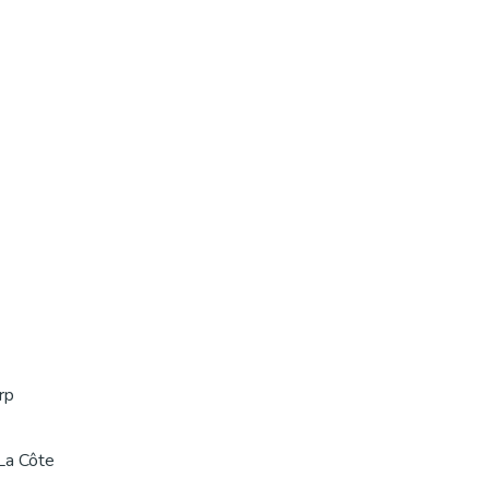
rp
La Côte