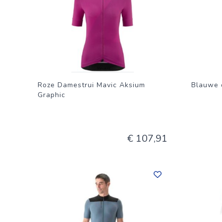
´Azur, land van emotiesSpecificaties:SamenstellingM
ritssluitingSpeciale pasvormKLEEDT SLANK AF
Roze Damestrui Mavic Aksium
Blauwe 
Graphic
€ 107,91