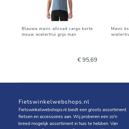
Blauwe mavic allroad cargo korte
Mavic k
mouw wielertrui grijs man
wielertr
€ 95,69
Fietswinkelwebshops.nl
Fietswinkelwebshops.nl biedt een groots assortiment
fietsen en accessoires aan. Wij proberen een zo'n
breed mogelijk assortiment in huis te hebben. Van