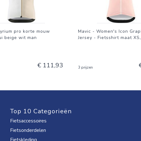
syrium pro korte mouw
Mavic - Women's Icon Grap
ui beige wit man
Jersey - Fietsshirt maat XS
€ 111,93
3 prijzen
Top 10 Categorieën
Fietsaccessoires
Fietsonderdelen
Fietskleding