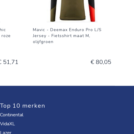
hic
Mavic - Deemax Enduro Pro L/S
, roze
Jersey - Fietsshirt maat M,
olijfgroen
€ 51,71
€ 80,05
Top 10 merken
Continental
VidaXL
Lazer