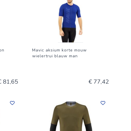
et
on
Mavic aksium korte mouw
wielertrui blauw man
€ 81,65
€ 77,42