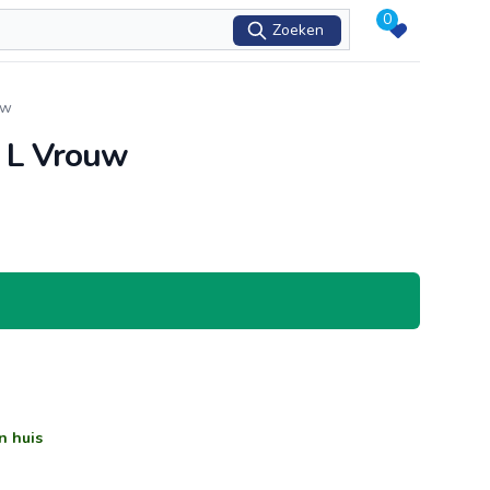
0
Zoeken
uw
w L Vrouw
n huis