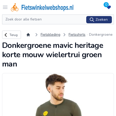
0
Logo Fietswinkelwebshops.nl
Open menu
Zoeken
Zoeken
Terug naar overzicht
Fietskleding
Fietsshirts
Donkergroene
Terug
mavic heritage
Donkergroene mavic heritage
korte mouw wi
elertrui groen
korte mouw wielertrui groen
man
man