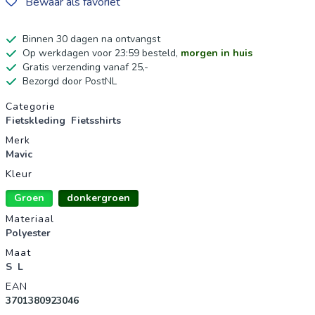
Bewaar als favoriet
Binnen 30 dagen na ontvangst
Op werkdagen voor 23:59 besteld,
morgen in huis
Gratis verzending vanaf 25,-
Bezorgd door PostNL
Productgegevens
Categorie
Fietskleding
Fietsshirts
Merk
Mavic
Kleur
Groen
donkergroen
Materiaal
Polyester
Maat
S
L
EAN
3701380923046