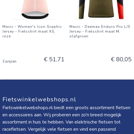
Mavic - Women's Icon Graphic
Mavic - Deemax Enduro Pro L/S
Jersey - Fietsshirt maat XS,
Jersey - Fietsshirt maat M,
roze
olijfgroen
€ 51,71
€ 80,05
3 prijzen
Fietswinkelwebshops.nl
Fietswinkelwebshops.nl biedt een groots assortiment fietsen
en accessoires aan. Wij proberen een zo'n breed mogelijk
assortiment in huis te hebben. Van elektrische fietsen tot
racefietsen. Vergelijk vele fietsen en vind een passend