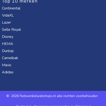
Top 10 merken
Continental
VidaXL
Lazer
Selle Royal
Disney
HEMA
Dunlop
Camelbak
Mavic
Adidas
©
2026 Fietswinkelwebshops.nl alle rechten voorbehouden