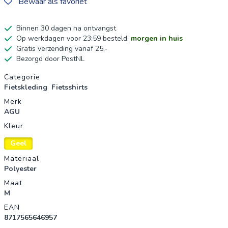
Bewaar als favoriet
Binnen 30 dagen na ontvangst
Op werkdagen voor 23:59 besteld,
morgen in huis
Gratis verzending vanaf 25,-
Bezorgd door PostNL
Productgegevens
Categorie
Fietskleding
Fietsshirts
Merk
AGU
Kleur
Geel
Materiaal
Polyester
Maat
M
EAN
8717565646957