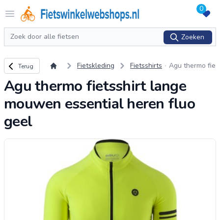
0
Logo Fietswinkelwebshops.nl
Open menu
Zoeken
Zoeken
Terug naar overzicht
Fietskleding
Fietsshirts
Agu thermo fie
Terug
tsshirt lange m
Agu thermo fietsshirt lange
ouwen essenti
al heren fluo g
mouwen essential heren fluo
eel
geel