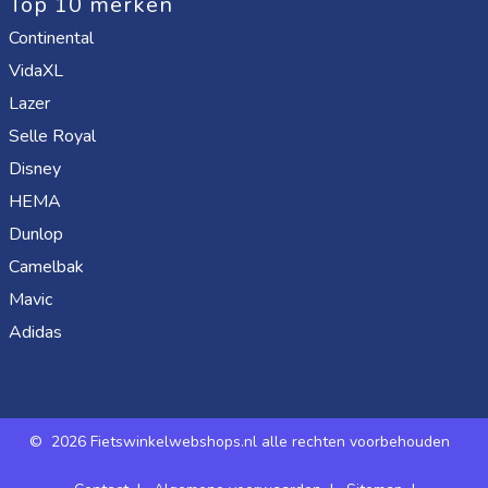
Top 10 merken
Continental
VidaXL
Lazer
Selle Royal
Disney
HEMA
Dunlop
Camelbak
Mavic
Adidas
©
2026 Fietswinkelwebshops.nl alle rechten voorbehouden