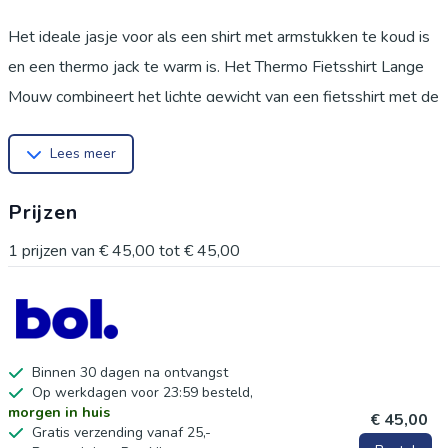
Het ideale jasje voor als een shirt met armstukken te koud is
en een thermo jack te warm is. Het Thermo Fietsshirt Lange
Mouw combineert het lichte gewicht van een fietsshirt met de
isolatie van een fietsjas, ideaal voor een fietsrit in koudere
Lees meer
omstandigheden. De reflecterende details helpen je zichtbaar
te houden tijdens de donkere dagen.
Prijzen
Gemaakt van hoog ademend isolerend en zacht Summerit
polyester houdt dit fietsshirt je warm als de temperatuur
1
prijzen van
€ 45,00
tot
€ 45,00
daalt.
De hoge kraag gemaakt van fleece beschermt je nek tegen
een frisse wind.
De camlock ritssluiting zorgt ervoor dat je gemakkelijk je je
Binnen 30 dagen na ontvangst
Op werkdagen voor 23:59 besteld,
kraag gemakkelijk wat open kan zetten zonder dat je rits
morgen in huis
€ 45,00
helemaal naar beneden loopt.
Gratis verzending vanaf 25,-