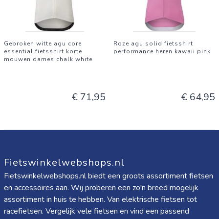
Gebroken witte agu core
Roze agu solid fietsshirt
essential fietsshirt korte
performance heren kawaii pink
mouwen dames chalk white
€ 71,95
€ 64,95
Fietswinkelwebshops.nl
Fietswinkelwebshops.nl biedt een groots assortiment fietsen
en accessoires aan. Wij proberen een zo'n breed mogelijk
assortiment in huis te hebben. Van elektrische fietsen tot
racefietsen. Vergelijk vele fietsen en vind een passend