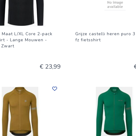
ie en temperatuurbeheersing, wat essentieel is voor langdurig
le en stijlvolle fietsshirt en ervaar het verschil dat kwaliteit en
r je volgende avontuur op de fiets!
- Maat L/XL Core 2-pack
Grijze castelli heren puro 3
irt - Lange Mouwen -
fz fietsshirt
- Zwart
€ 23,99