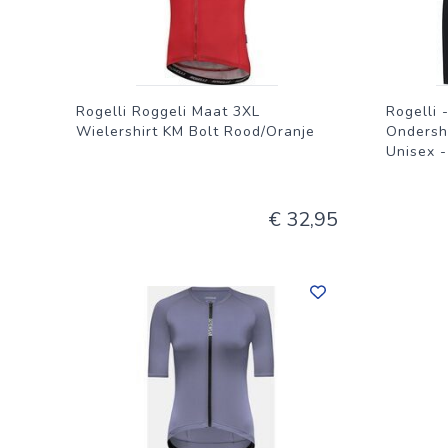
samenstelling garandeert een uitstekende vochtregulat
fietsplezier. Upgrade je fietsgarderobe met dit functione
design maken. Bestel vandaag nog en maak je klaar voo
Rogelli Roggeli Maat 3XL
Rogelli 
Wielershirt KM Bolt Rood/Oranje
Ondersh
Unisex 
€ 32,95