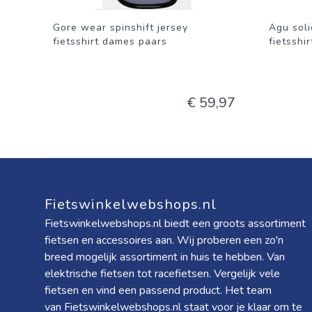
Gore wear spinshift jersey
Agu soli
fietsshirt dames paars
fietsshir
€ 59,97
Fietswinkelwebshops.nl
Fietswinkelwebshops.nl biedt een groots assortiment
fietsen en accessoires aan. Wij proberen een zo'n
breed mogelijk assortiment in huis te hebben. Van
elektrische fietsen tot racefietsen. Vergelijk vele
fietsen en vind een passend product. Het team
van Fietswinkelwebshops.nl staat voor je klaar om te