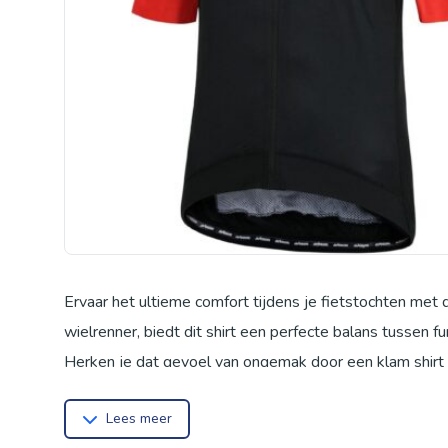
Ervaar het ultieme comfort tijdens je fietstochten met
wielrenner, biedt dit shirt een perfecte balans tussen fun
Herken je dat gevoel van ongemak door een klam shirt t
je even stilstaat? Dit fietsshirt is de oplossing voor
Lees meer
comfortabel te houden, ongeacht de inspanning of de 