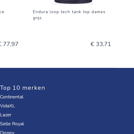
ce
Endura loop tech tank top dames
grijs
€ 77,97
€ 33,71
Top 10 merken
Continental
VidaXL
Lazer
Selle Royal
Disney