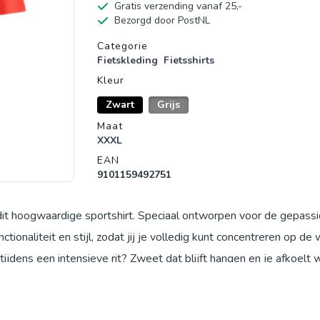
Gratis verzending vanaf 25,-
Bezorgd door PostNL
Productgegevens
Categorie
Fietskleding
Fietsshirts
Kleur
Zwart
Grijs
Maat
XXXL
EAN
9101159492751
 dit hoogwaardige sportshirt. Speciaal ontworpen voor de gepass
ctionaliteit en stijl, zodat jij je volledig kunt concentreren op de
ijdens een intensieve rit? Zweet dat blijft hangen en je afkoelt
 deze veelvoorkomende problemen. Het is ontwikkeld om je droog 
weersomstandigheden, zodat je ongestoord kunt genieten van el