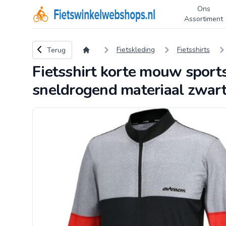
Ons
Logo Fietswinkelwebshops.nl
Assortiment
Terug naar overzicht
Fietskleding
Fietsshirts
Terug
Fietsshirt korte mouw sport
sneldrogend materiaal zwart 