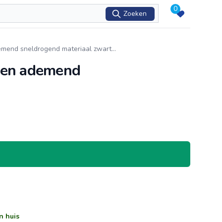
0
Zoeken
ademend sneldrogend materiaal zwart
...
hten ademend
n huis