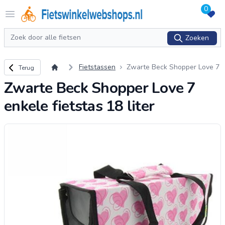
0
Logo Fietswinkelwebshops.nl
Open menu
Zoeken
Zoeken
Terug naar overzicht
Fietstassen
Zwarte Beck Shopper Love 7
Terug
enkele fietstas 18 liter
Zwarte Beck Shopper Love 7
enkele fietstas 18 liter