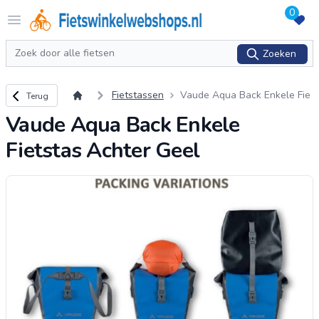
0
Logo Fietswinkelwebshops.nl
Open menu
Zoeken
Zoeken
Terug naar overzicht
Fietstassen
Vaude Aqua Back Enkele Fie
Terug
tstas Achter Geel
Vaude Aqua Back Enkele
Fietstas Achter Geel