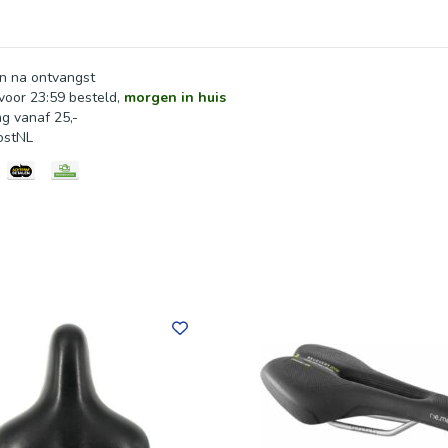
n na ontvangst
oor 23:59 besteld,
morgen in huis
ng vanaf 25,-
ostNL