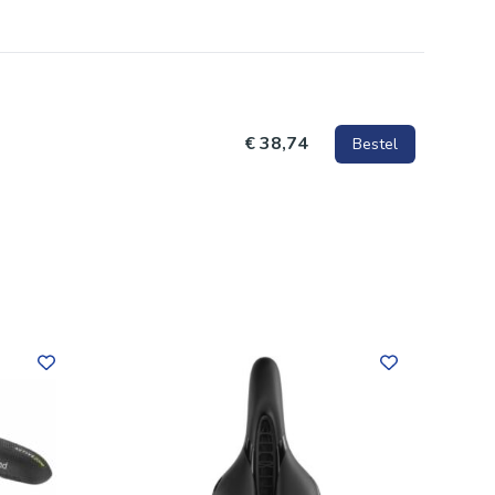
€ 38,74
Bestel