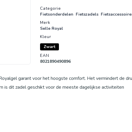
Productgegevens
Categorie
Fietsonderdelen
Fietszadels
Fietsaccessoire
Merk
Selle Royal
Kleur
Zwart
EAN
8021890490896
at Royalgel garant voor het hoogste comfort. Het vermindert de dr
rm is dit zadel geschikt voor de meeste dagelijkse activiteiten