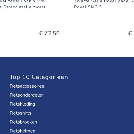
yal zadel Lookin Evo
Zwarte Selle Royal Zadel 
 Stracciatella zwart
Royal SMC 5
€ 72,56
€
Top 10 Categorieën
Fietsaccessoires
Fietsonderdelen
Fietskleding
Fietsshirts
Fietsbroeken
Fietshelmen