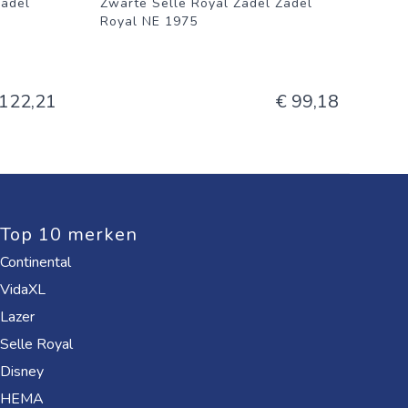
Zadel
Zwarte Selle Royal Zadel Zadel
Royal NE 1975
 122,21
€ 99,18
Top 10 merken
Continental
VidaXL
Lazer
Selle Royal
Disney
HEMA