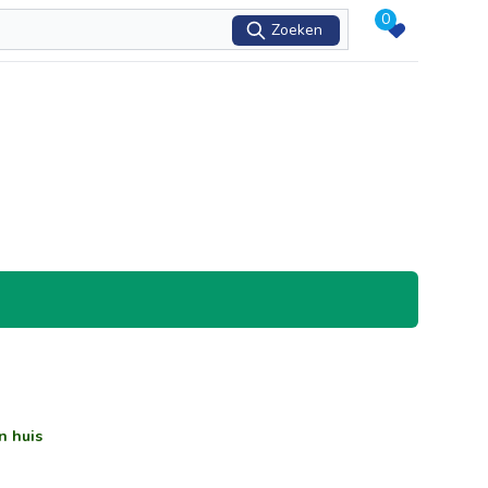
0
Zoeken
n huis