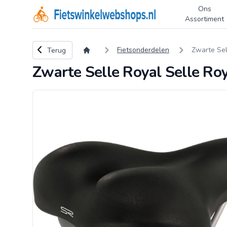
Ons
Logo Fietswinkelwebshops.nl
Assortiment
Terug naar overzicht
Fietsonderdelen
Zwarte Sel
Terug
Zwarte Selle Royal Selle Ro