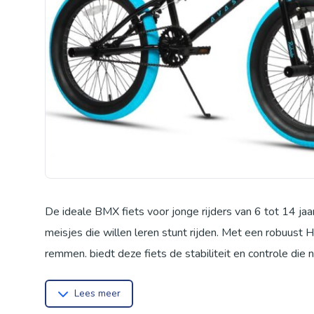
De ideale BMX fiets voor jonge rijders van 6 tot 14 jaa
meisjes die willen leren stunt rijden. Met een robuust 
remmen, biedt deze fiets de stabiliteit en controle die 
4 stevige BMX-wervels voor extra tricks en stunts, en 
Lees meer
gewicht van slechts 11 kg is deze fiets licht en gema