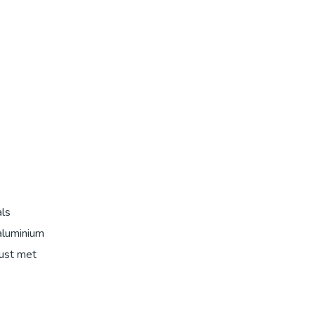
als
 aluminium
rust met
t een
 en wordt