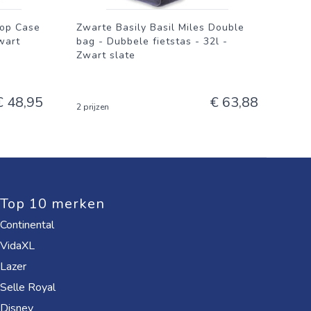
Top Case
Zwarte Basily Basil Miles Double
wart
bag - Dubbele fietstas - 32l -
Zwart slate
€ 48,95
€ 63,88
2 prijzen
Top 10 merken
Continental
VidaXL
Lazer
Selle Royal
Disney