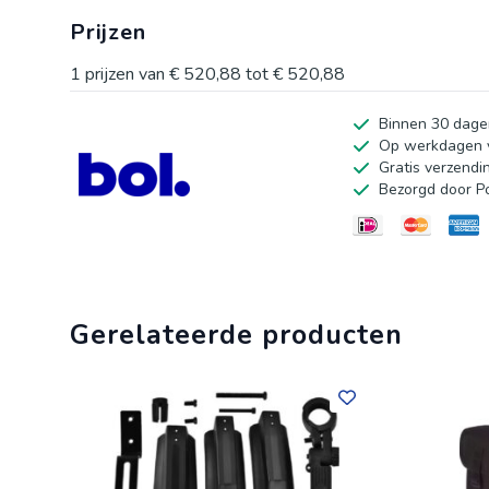
geleverd met alle benodigde gereedschappen om de laa
Prijzen
die hun vaardigheden willen verbeteren en plezier will
1
prijzen van
€ 520,88
tot
€ 520,88
Binnen 30 dage
Op werkdagen v
Gratis verzendi
Bezorgd door P
Gerelateerde producten