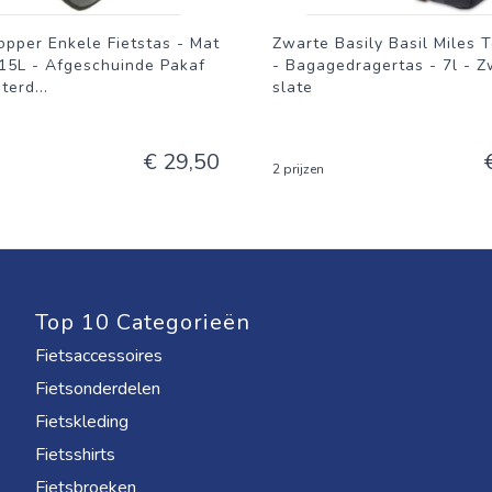
pper Enkele Fietstas - Mat
Zwarte Basily Basil Miles 
 15L - Afgeschuinde Pakaf
- Bagagedragertas - 7l - Z
aterd
...
slate
€ 29,50
2 prijzen
Top 10 Categorieën
Fietsaccessoires
Fietsonderdelen
Fietskleding
Fietsshirts
Fietsbroeken