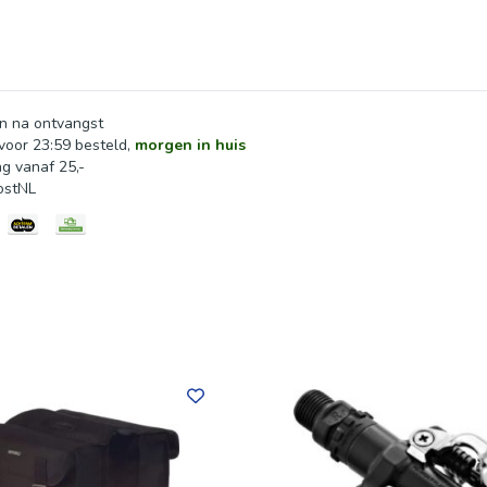
tste hand te leggen aan de montage. Perfect voor de jonge avo
en hebben op twee wielen!
n na ontvangst
oor 23:59 besteld,
morgen in huis
ng vanaf 25,-
ostNL