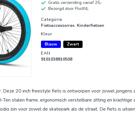
Gratis verzending vanaf 25,-
Bezorgd door PostNL
Productgegevens
Categorie
Fietsaccessoires
Kinderfietsen
Kleur
Blauw
Zwart
EAN
9101038810508
r. Deze 20 inch freestyle fiets is ontworpen voor zowel jongens 
HI-Ten stalen frame, ergonomisch verstelbare zitting en krachtige
nodig zijn voor zowel de skatepark als de straat. De fiets is uitge
grote 20 x 2,35 inch banden die zorgen voor een soepele rit. Me
kkelijk te hanteren. De Crossea20K is voor 85% voorgemonteerd