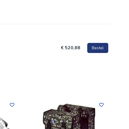
nturiers
€ 520,88
Bestel