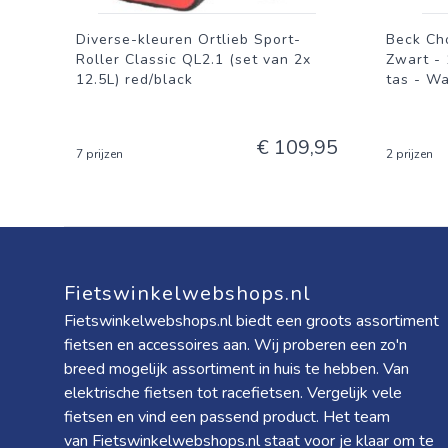
Diverse-kleuren Ortlieb Sport-
Beck Cho
Roller Classic QL2.1 (set van 2x
Zwart -
12.5L) red/black
tas - W
€ 109,95
7 prijzen
2 prijzen
Fietswinkelwebshops.nl
Fietswinkelwebshops.nl biedt een groots assortiment
fietsen en accessoires aan. Wij proberen een zo'n
breed mogelijk assortiment in huis te hebben. Van
elektrische fietsen tot racefietsen. Vergelijk vele
fietsen en vind een passend product. Het team
van Fietswinkelwebshops.nl staat voor je klaar om te