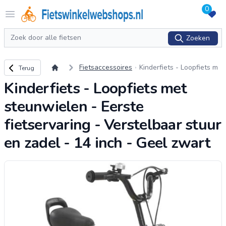
0
Logo Fietswinkelwebshops.nl
Open menu
Zoeken
Zoeken
Terug naar overzicht
Fietsaccessoires
Kinderfiets - Loopfiets m
Terug
et steunwielen - Eerste fi
Kinderfiets - Loopfiets met
etservaring - Verstelbaar
stuur en zadel - 14 inc
...
steunwielen - Eerste
fietservaring - Verstelbaar stuur
en zadel - 14 inch - Geel zwart