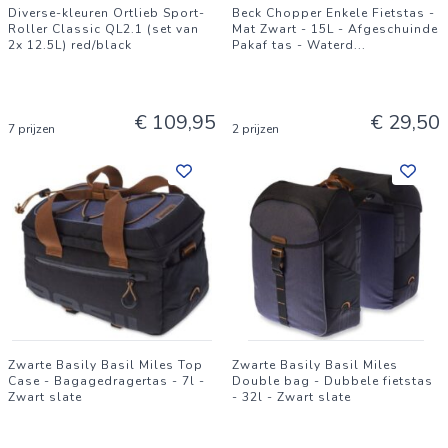
Diverse-kleuren Ortlieb Sport-
Beck Chopper Enkele Fietstas -
Roller Classic QL2.1 (set van
Mat Zwart - 15L - Afgeschuinde
2x 12.5L) red/black
Pakaf tas - Waterd
...
€ 109,95
€ 29,50
7 prijzen
2 prijzen
Zwarte Basily Basil Miles Top
Zwarte Basily Basil Miles
Case - Bagagedragertas - 7l -
Double bag - Dubbele fietstas
Zwart slate
- 32l - Zwart slate