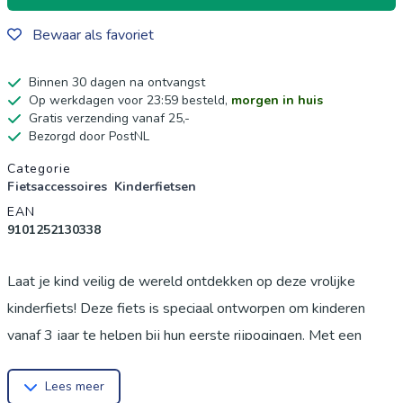
Bewaar als favoriet
Binnen 30 dagen na ontvangst
Op werkdagen voor 23:59 besteld,
morgen in huis
Gratis verzending vanaf 25,-
Bezorgd door PostNL
Productgegevens
Categorie
Fietsaccessoires
Kinderfietsen
EAN
9101252130338
Laat je kind veilig de wereld ontdekken op deze vrolijke
kinderfiets! Deze fiets is speciaal ontworpen om kinderen
vanaf 3 jaar te helpen bij hun eerste rijpogingen. Met een
stevig frame en kindvriendelijke handvatten biedt het de
Lees meer
perfecte basis voor eindeloos speelplezier buiten. Deze fiets