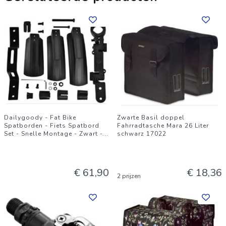
eenvoudig en duurt gemiddeld slechts 15 minuten (alleen
stuur, trappers, voorwiel en voorspatbord monteren).
Dailygoody - Fat Bike
Zwarte Basil doppel
Spatborden - Fiets Spatbord
Fahrradtasche Mara 26 Liter
Set - Snelle Montage - Zwart -
...
schwarz 17022
€ 61,90
€ 18,36
2 prijzen