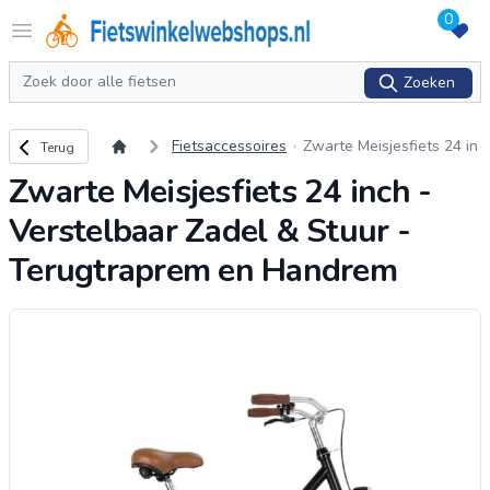
0
Logo Fietswinkelwebshops.nl
Open menu
Zoeken
Zoeken
Terug naar overzicht
Fietsaccessoires
Zwarte Meisjesfiets 24 in
Terug
ch - Verstelbaar Zadel &
Zwarte Meisjesfiets 24 inch -
Stuur - Terugtraprem en
Handrem
Verstelbaar Zadel & Stuur -
Terugtraprem en Handrem