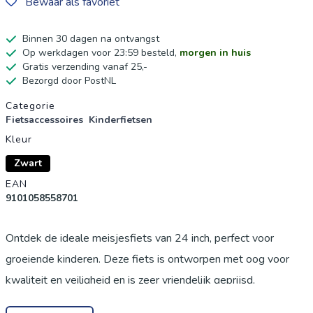
Bewaar als favoriet
Binnen 30 dagen na ontvangst
Op werkdagen voor 23:59 besteld,
morgen in huis
Gratis verzending vanaf 25,-
Bezorgd door PostNL
Productgegevens
Categorie
Fietsaccessoires
Kinderfietsen
Kleur
Zwart
EAN
9101058558701
Ontdek de ideale meisjesfiets van 24 inch, perfect voor
groeiende kinderen. Deze fiets is ontworpen met oog voor
kwaliteit en veiligheid en is zeer vriendelijk geprijsd.
Belangrijkste kenmerken: * **Verstelbaar Gemak:** Zowel het