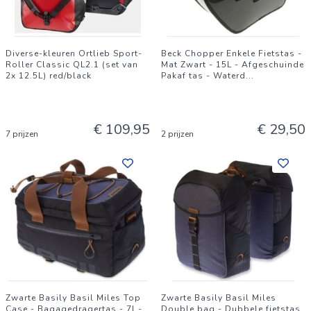
Diverse-kleuren Ortlieb Sport-
Beck Chopper Enkele Fietstas -
Roller Classic QL2.1 (set van
Mat Zwart - 15L - Afgeschuinde
2x 12.5L) red/black
Pakaf tas - Waterd
...
€ 109,95
€ 29,50
7 prijzen
2 prijzen
Zwarte Basily Basil Miles Top
Zwarte Basily Basil Miles
Case - Bagagedragertas - 7l -
Double bag - Dubbele fietstas