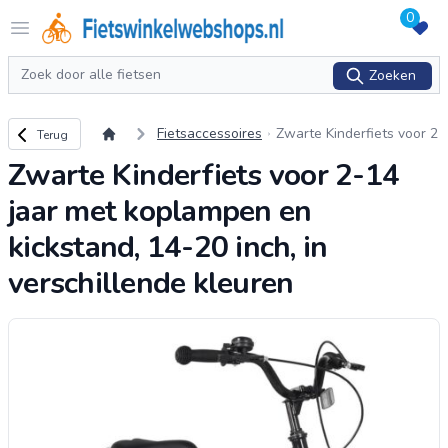
0
Logo Fietswinkelwebshops.nl
Open menu
Zoeken
Zoeken
Terug naar overzicht
Fietsaccessoires
Zwarte Kinderfiets voor 2
Terug
-14 jaar met koplampen
Zwarte Kinderfiets voor 2-14
en kickstand, 14-20 inch,
in verschillende kleuren
jaar met koplampen en
kickstand, 14-20 inch, in
verschillende kleuren