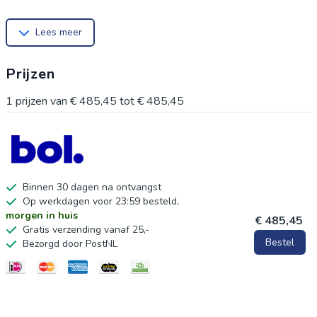
design, maken wij leren fietsen een plezierige ervaring. Onze
Lees meer
lichtgewicht modellen voor jonge ontdekkingsreizigers (2-5
jaar) bieden stabiliteit, terwijl de jeugdwielen (6-14 jaar)
Prijzen
stijlvol en verstelbaar zijn. Fietsen is meer dan een speeltje;
het vertegenwoordigt vrijheid, trots en onvergetelijke
1
prijzen van
€ 485,45
tot
€ 485,45
momenten voor kinderen. Deze fiets is de perfecte keuze
voor een verjaardagscadeau en zorgt voor eindeloos
fietsplezier!
Binnen 30 dagen na ontvangst
Op werkdagen voor 23:59 besteld,
morgen in huis
€ 485,45
Gratis verzending vanaf 25,-
Bestel
Bezorgd door PostNL