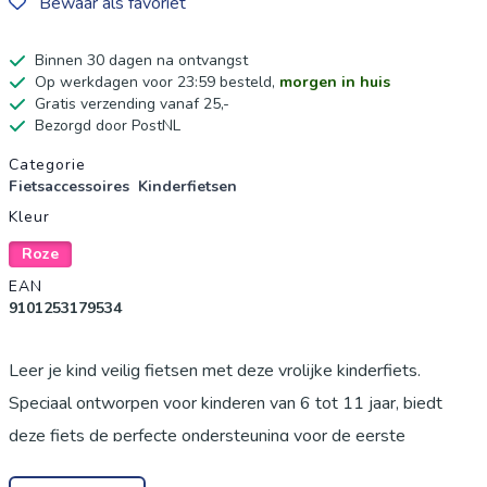
Bewaar als favoriet
Binnen 30 dagen na ontvangst
Op werkdagen voor 23:59 besteld,
morgen in huis
Gratis verzending vanaf 25,-
Bezorgd door PostNL
Productgegevens
Categorie
Fietsaccessoires
Kinderfietsen
Kleur
Roze
EAN
9101253179534
Leer je kind veilig fietsen met deze vrolijke kinderfiets.
Speciaal ontworpen voor kinderen van 6 tot 11 jaar, biedt
deze fiets de perfecte ondersteuning voor de eerste
fietsavonturen. De fiets helpt kinderen hun evenwicht te