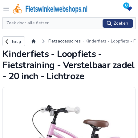
0
Logo Fietswinkelwebshops.nl
Open menu
Zoeken
Zoeken
Terug naar overzicht
Fietsaccessoires
Kinderfiets - Loopfiets - F
Terug
ietstraining - Verstelbaar
Kinderfiets - Loopfiets -
zadel - 20 inch - Lichtroz
e
Fietstraining - Verstelbaar zadel
- 20 inch - Lichtroze