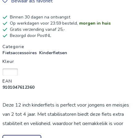
Bewaar als favoriet
Binnen 30 dagen na ontvangst
Op werkdagen voor 23:59 besteld,
morgen in huis
Gratis verzending vanaf 25,-
Bezorgd door PostNL
Productgegevens
Categorie
Fietsaccessoires
Kinderfietsen
Kleur
Wit
EAN
9101047612360
Deze 12 inch kinderfiets is perfect voor jongens en meisjes
van 2 tot 4 jaar. Met stabilisatoren biedt deze fiets extra
stabiliteit en veiligheid, waardoor het gemakkelijk is voor
jonge kinderen om te leren fietsen. Het strakke en moderne