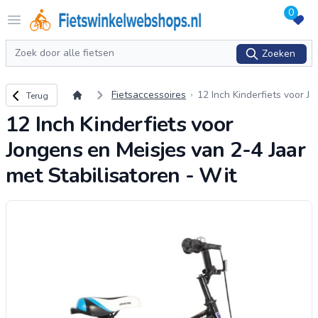
0
Logo Fietswinkelwebshops.nl
Open menu
Zoeken
Zoeken
Terug naar overzicht
Fietsaccessoires
12 Inch Kinderfiets voor J
Terug
ongens en Meisjes van 2
12 Inch Kinderfiets voor
-4 Jaar met Stabilisatore
n - Wit
Jongens en Meisjes van 2-4 Jaar
met Stabilisatoren - Wit