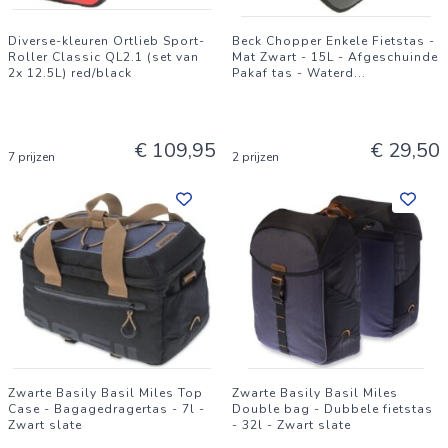
Diverse-kleuren Ortlieb Sport-
Beck Chopper Enkele Fietstas -
Roller Classic QL2.1 (set van
Mat Zwart - 15L - Afgeschuinde
2x 12.5L) red/black
Pakaf tas - Waterd
...
€ 109,95
€ 29,50
7 prijzen
2 prijzen
Zwarte Basily Basil Miles Top
Zwarte Basily Basil Miles
Case - Bagagedragertas - 7l -
Double bag - Dubbele fietstas
Zwart slate
- 32l - Zwart slate