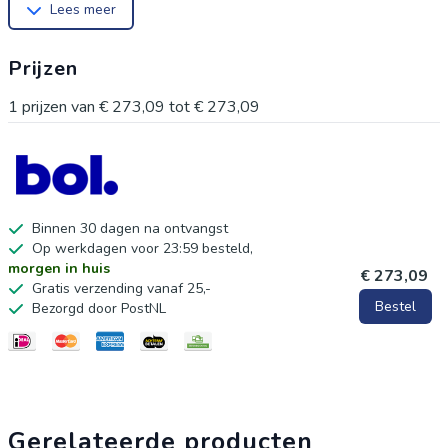
Lees meer
ontwerp in wit maakt het een geweldige keuze voor elke
kleine fietser. Ideaal voor avontuurlijke ritten in de buurt of in
Prijzen
het park.
1
prijzen van
€ 273,09
tot
€ 273,09
Binnen 30 dagen na ontvangst
Op werkdagen voor 23:59 besteld,
morgen in huis
€ 273,09
Gratis verzending vanaf 25,-
Bestel
Bezorgd door PostNL
Gerelateerde producten