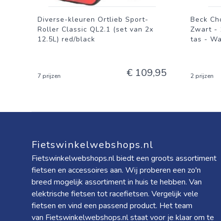
Diverse-kleuren Ortlieb Sport-
Beck Cho
Roller Classic QL2.1 (set van 2x
Zwart -
12.5L) red/black
tas - W
€ 109,95
7 prijzen
2 prijzen
Fietswinkelwebshops.nl
Fietswinkelwebshops.nl biedt een groots assortiment
fietsen en accessoires aan. Wij proberen een zo'n
breed mogelijk assortiment in huis te hebben. Van
elektrische fietsen tot racefietsen. Vergelijk vele
fietsen en vind een passend product. Het team
van Fietswinkelwebshops.nl staat voor je klaar om te