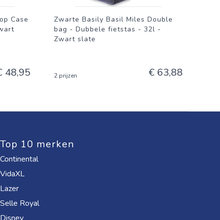
Top Case
Zwarte Basily Basil Miles Double
wart
bag - Dubbele fietstas - 32l -
Zwart slate
€ 48,95
€ 63,88
2 prijzen
Top 10 merken
Continental
VidaXL
Lazer
Selle Royal
Disney