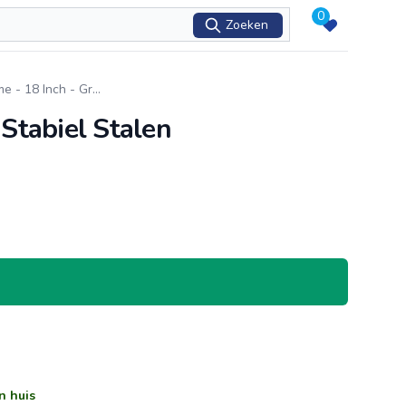
0
Zoeken
me - 18 Inch - Gr
...
 Stabiel Stalen
n huis