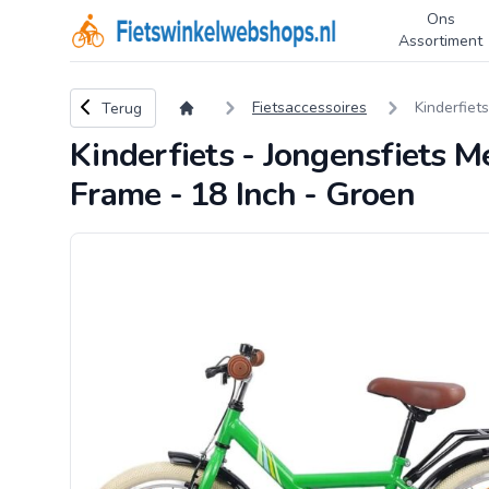
Ons
Logo Fietswinkelwebshops.nl
Assortiment
Terug naar overzicht
Fietsaccessoires
Kinderfiets
Terug
Kinderfiets - Jongensfiets Me
Frame - 18 Inch - Groen