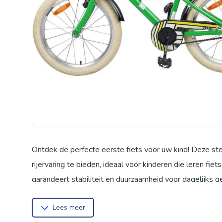
Ontdek de perfecte eerste fiets voor uw kind! Deze stev
rijervaring te bieden, ideaal voor kinderen die leren fi
garandeert stabiliteit en duurzaamheid voor dagelijks g
staat voorop met de betrouwbare terugtraprem en handrem
Lees meer
leren remmen. Het comfortabele, gevoerde zadel en de z