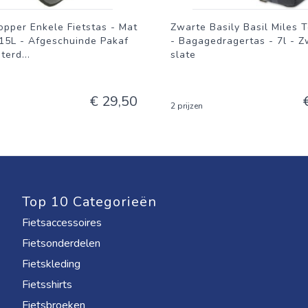
pper Enkele Fietstas - Mat
Zwarte Basily Basil Miles 
 15L - Afgeschuinde Pakaf
- Bagagedragertas - 7l - Z
aterd
...
slate
€ 29,50
2 prijzen
Top 10 Categorieën
Fietsaccessoires
Fietsonderdelen
Fietskleding
Fietsshirts
Fietsbroeken