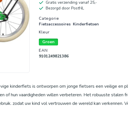
Gratis verzending vanaf 25,-
Bezorgd door PostNL
Productgegevens
Categorie
Fietsaccessoires
Kinderfietsen
Kleur
Groen
EAN
9101249821386
ige kinderfiets is ontworpen om jonge fietsers een veilige en pl
etsen of hun vaardigheden willen verbeteren. Het robuuste stalen 
ebruik, zodat uw kind vol vertrouwen de wereld kan verkennen. Ve
, die intuïtief te bedienen zijn en kinderen helpen vroegtijdig v
achte handgrepen zorgen voor een prettige rit, zelfs tijdens la