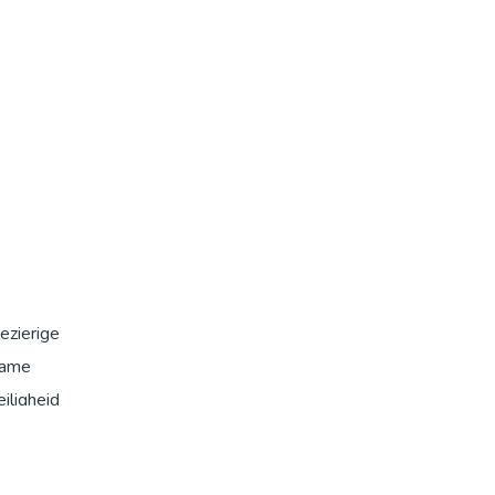
ezierige
frame
iligheid
eilig te
ngere