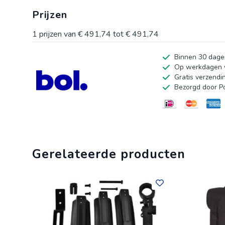
tochten. De spatborden bieden bescherming tegen opspa
Prijzen
weersomstandigheden en elk avontuur. Deze fiets groeit
perfect is voor kinderen van 5 tot 7 jaar (lengte 115-1
1
prijzen van
€ 491,74
tot
€ 491,74
zelfstandigheid en ontdekking met deze veelzijdige kin
Binnen 30 dage
kind de vrijheid om te ontdekken met deze comfortabele 
Op werkdagen v
Gratis verzendi
Bezorgd door P
Gerelateerde producten