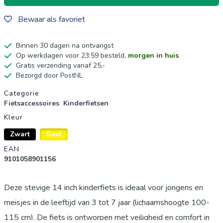
Bewaar als favoriet
Binnen 30 dagen na ontvangst
Op werkdagen voor 23:59 besteld,
morgen in huis
Gratis verzending vanaf 25,-
Bezorgd door PostNL
Productgegevens
Categorie
Fietsaccessoires
Kinderfietsen
Kleur
Zwart
Geel
EAN
9101058901156
Deze stevige 14 inch kinderfiets is ideaal voor jongens en
meisjes in de leeftijd van 3 tot 7 jaar (lichaamshoogte 100-
115 cm). De fiets is ontworpen met veiligheid en comfort in