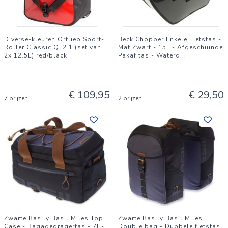
Diverse-kleuren Ortlieb Sport-
Beck Chopper Enkele Fietstas -
Roller Classic QL2.1 (set van
Mat Zwart - 15L - Afgeschuinde
2x 12.5L) red/black
Pakaf tas - Waterd
...
€ 109,95
€ 29,50
7 prijzen
2 prijzen
Zwarte Basily Basil Miles Top
Zwarte Basily Basil Miles
Case - Bagagedragertas - 7l -
Double bag - Dubbele fietstas