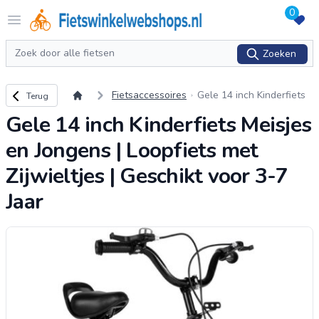
0
Logo Fietswinkelwebshops.nl
Open menu
Zoeken
Zoeken
Terug naar overzicht
Fietsaccessoires
Gele 14 inch Kinderfiets
Terug
Meisjes en Jongens | Loo
Gele 14 inch Kinderfiets Meisjes
pfiets met Zijwieltjes | Ge
schikt voor 3-7 Jaar
en Jongens | Loopfiets met
Zijwieltjes | Geschikt voor 3-7
Jaar