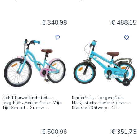
€ 340,98
€ 488,15
Lichtblauwe Kinderfiets -
Kinderfiets - Jongensfiets
Jeugdfiets Meisjesfiets - Vrije
Meisjesfiets - Leren Fietsen -
Tijd School - Groeivri
...
Klassiek Ontwerp - 14
...
€ 500,96
€ 351,73