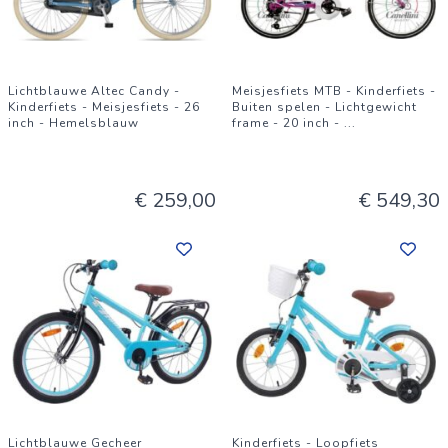
Lichtblauwe Altec Candy -
Meisjesfiets MTB - Kinderfiets -
Kinderfiets - Meisjesfiets - 26
Buiten spelen - Lichtgewicht
inch - Hemelsblauw
frame - 20 inch -
...
€ 259,00
€ 549,30
Lichtblauwe Gecheer
Kinderfiets - Loopfiets