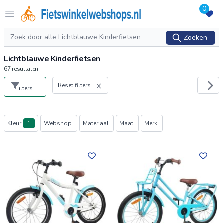
0
Logo Fietswinkelwebshops.nl
Open menu
Zoeken
Zoeken
Lichtblauwe Kinderfietsen
67
resultaten
Reset filters
Filters
Producten
Kleur
1
Webshop
Materiaal
Maat
Merk