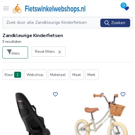
0
Logo Fietswinkelwebshops.nl
Open menu
Zoeken
Zoeken
Zandkleurige Kinderfietsen
5
resultaten
Reset filters
Filters
Producten
Kleur
1
Webshop
Materiaal
Maat
Merk