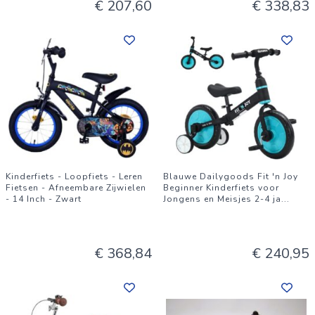
€ 207,60
€ 338,83
Kinderfiets - Loopfiets - Leren
Blauwe Dailygoods Fit 'n Joy
Fietsen - Afneembare Zijwielen
Beginner Kinderfiets voor
- 14 Inch - Zwart
Jongens en Meisjes 2-4 ja
...
€ 368,84
€ 240,95