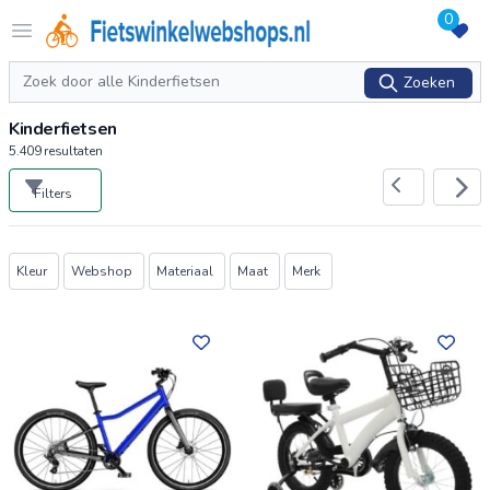
0
Logo Fietswinkelwebshops.nl
Open menu
Zoeken
Zoeken
Kinderfietsen
5.409
resultaten
Filters
Producten
Kleur
Webshop
Materiaal
Maat
Merk